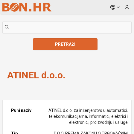
Skip to Main Content
PRETRAŽI
ATINEL d.o.o.
ATINEL d.o.o.
Puni naziv
ATINEL d.o.o. za inženjerstvo u automatici,
telekomunikacijama, informatici, elektrici i
elektronici, proizvodnju i usluge
Tip
D.O.O. PREMA ZAKONU O TRGOVAČKIM