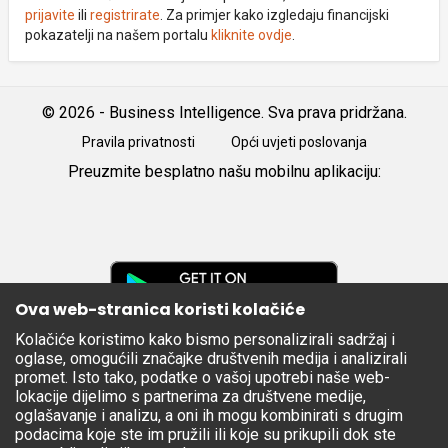
prijavite
ili
registrirate
. Za primjer kako izgledaju financijski
pokazatelji na našem portalu
kliknite ovdje
.
© 2026 - Business Intelligence. Sva prava pridržana.
Pravila privatnosti
Opći uvjeti poslovanja
Preuzmite besplatno našu mobilnu aplikaciju:
Android
iOS
Google
Play
Ova web-stranica koristi kolačiće
Kolačiće koristimo kako bismo personalizirali sadržaj i
Apple
oglase, omogućili značajke društvenih medija i analizirali
Store
promet. Isto tako, podatke o vašoj upotrebi naše web-
lokacije dijelimo s partnerima za društvene medije,
oglašavanje i analizu, a oni ih mogu kombinirati s drugim
podacima koje ste im pružili ili koje su prikupili dok ste