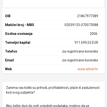
OIB
21867977389
Matični broj - MBS
02039133-070073088
Godina osnivanja
2006.
Temeljni kapital
911.699,52 EUR
Telefon
za registrirane korisnike
Email
za registrirane korisnike
Web
www.atinel.hr
Zanima vas koliki su prihodi, profitabilnost, plaće ili zaduženost
kod ovog subjekta?
Ako želite doći do ovih vrijednih podataka, molimo da se