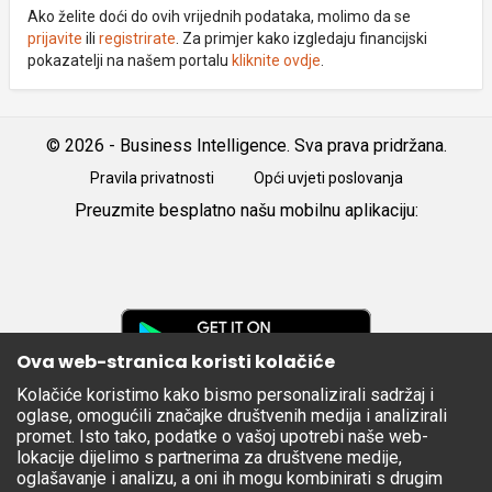
Ako želite doći do ovih vrijednih podataka, molimo da se
prijavite
ili
registrirate
. Za primjer kako izgledaju financijski
pokazatelji na našem portalu
kliknite ovdje
.
© 2026 - Business Intelligence. Sva prava pridržana.
Pravila privatnosti
Opći uvjeti poslovanja
Preuzmite besplatno našu mobilnu aplikaciju:
Android
iOS
Google
Play
Ova web-stranica koristi kolačiće
Kolačiće koristimo kako bismo personalizirali sadržaj i
Apple
oglase, omogućili značajke društvenih medija i analizirali
Store
promet. Isto tako, podatke o vašoj upotrebi naše web-
lokacije dijelimo s partnerima za društvene medije,
oglašavanje i analizu, a oni ih mogu kombinirati s drugim