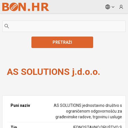
Skip to Main Content
PRETRAŽI
AS SOLUTIONS j.d.o.o.
AS SOLUTIONS j.d.o.o.
Puni naziv
AS SOLUTIONS jednostavno društvo s
ograničenom odgovornošću za
građevinske radove, trgovinu i usluge
Tip
JEDNOSTAVNO DRUŠTVO S