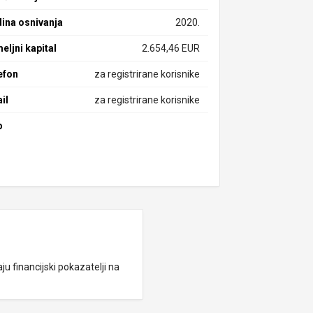
ina osnivanja
2020.
eljni kapital
2.654,46 EUR
efon
za registrirane korisnike
il
za registrirane korisnike
b
ju financijski pokazatelji na