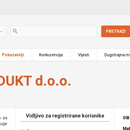
PRETRAŽI
Pokazatelji
Konkurencija
Vijesti
Dugotrajna ma
UKT d.o.o.
Vidljivo za registrirane korisnike
. za
OIB
sluge
Mat