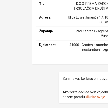
Tip
D.O.O. PREMA ZAKO
TRGOVAČKIM DRUŠTV
Adresa
Ulica Lovre Juranića 17, 1
SESV
Županija
Grad Zagreb i Zagreb
župa
Djelatnost
41000 - Građenje stamben
nestambenih zg
Zanima vas koliki su prihodi, p
Ako želite doći do ovih vrije
našem portalu
kliknite ovdje
.