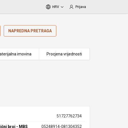
HRV
Prijava
NAPREDNA PRETRAGA
terijalna imovina
Procjena vrijednosti
51727762734
ični broj - MBS
05248914-081304352