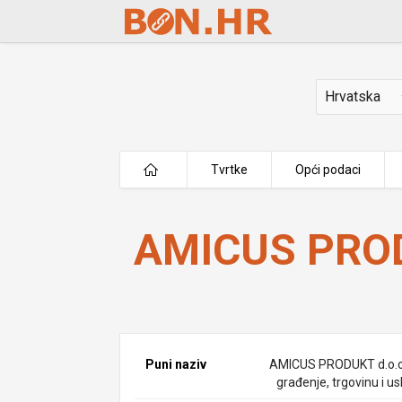
Skip to Main Content
Država
Tvrtke
Opći podaci
AMICUS PRODUKT d.o.o.
AMICUS PROD
Puni naziv
AMICUS PRODUKT d.o.o
građenje, trgovinu i u