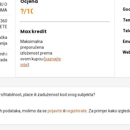
Ocjena
NU O
God
?/10
IMA
Tem
0360
ETE
Max kredit
Tel
ačka
Maksimalna
Ema
nija
preporučena
We
izloženost prema
ih i
ovom kupcu (
saznajte
rada
više
).
rofitabilnost, plaće ili zaduženost kod ovog subjekta?
dnih podataka, molimo da se
prijavite
ili
registrirate
. Za primjer kako izgleda