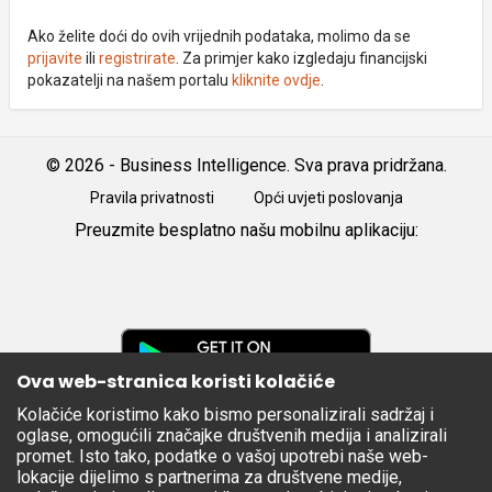
Ako želite doći do ovih vrijednih podataka, molimo da se
prijavite
ili
registrirate
. Za primjer kako izgledaju financijski
pokazatelji na našem portalu
kliknite ovdje
.
© 2026 - Business Intelligence. Sva prava pridržana.
Pravila privatnosti
Opći uvjeti poslovanja
Preuzmite besplatno našu mobilnu aplikaciju:
Android
iOS
Google
Play
Ova web-stranica koristi kolačiće
Kolačiće koristimo kako bismo personalizirali sadržaj i
Apple
oglase, omogućili značajke društvenih medija i analizirali
Store
promet. Isto tako, podatke o vašoj upotrebi naše web-
lokacije dijelimo s partnerima za društvene medije,