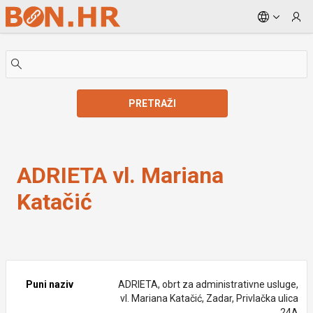
Skip to Main Content
PRETRAŽI
ADRIETA vl. Mariana Katačić
ADRIETA vl. Mariana
Katačić
Puni naziv
ADRIETA, obrt za administrativne usluge,
vl. Mariana Katačić, Zadar, Privlačka ulica
24A