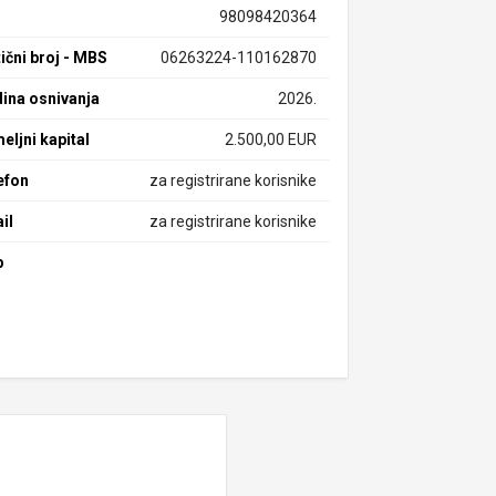
98098420364
ični broj - MBS
06263224-110162870
ina osnivanja
2026.
eljni kapital
2.500,00 EUR
efon
za registrirane korisnike
il
za registrirane korisnike
b