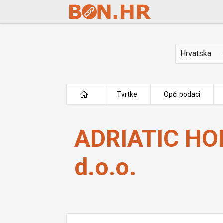
Skip to Main Content
Država
Tvrtke
Opći podaci
ADRIATIC HOLIDAY HOME d.o.o.
ADRIATIC HO
d.o.o.