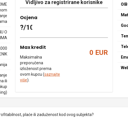
Vidljivo za registrirane korisnike
HOME
OIB
enom
Mat
anje
Ocjena
nama
God
?/10
NU O
Tem
IMA
Max kredit
Tel
2000
0 EUR
ENIK
Maksimalna
Ema
preporučena
nija
We
izloženost prema
ovom kupcu (
saznajte
janje
više
).
a ili
akup
sing)
rofitabilnost, plaće ili zaduženost kod ovog subjekta?