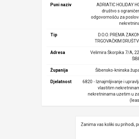
Puni naziv
ADRIATIC HOLIDAY 
društvo s ogranič
odgovornošću za poslov
nekretni
Tip
D.O.O. PREMA ZAKO
TRGOVAČKIM DRUŠTV
Adresa
Velimira Škorpika 7/A, 2
ŠIB
Županija
Šibensko-kninska župa
Djelatnost
6820 - Iznajmljivanje i upravl
vlastitim nekretninam
nekretninama uzetim u z
(lea
Zanima vas koliki su prihodi, p