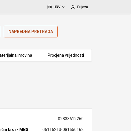
HRV
Prijava
NAPREDNA PRETRAGA
terijalna imovina
Procjena vrijednosti
02833612260
ični broj - MBS
06116213-081650162