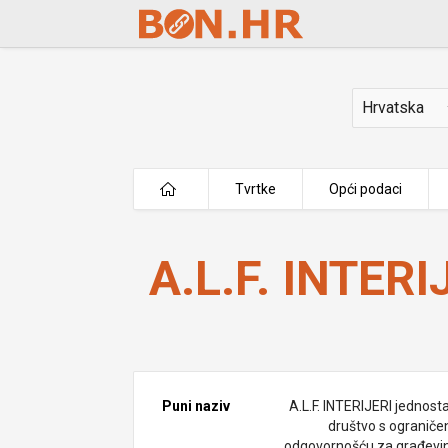
Skip to Main Content
Država
Tvrtke
Opći podaci
A.L.F. INTERIJERI j.d.o.o.
A.L.F. INTERIJ
Puni naziv
A.L.F. INTERIJERI jednost
društvo s ogranič
odgovornošću za građevi