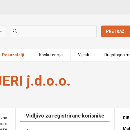
PRETRAŽI
Pokazatelji
Konkurencija
Vijesti
Dugotrajna ma
ERI j.d.o.o.
Vidljivo za registrirane korisnike
avno
OIB
enom
Mat
nske