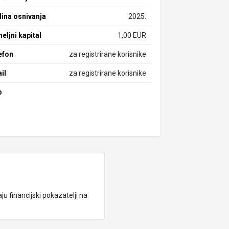
ina osnivanja
2025.
eljni kapital
1,00 EUR
efon
za registrirane korisnike
il
za registrirane korisnike
b
ju financijski pokazatelji na