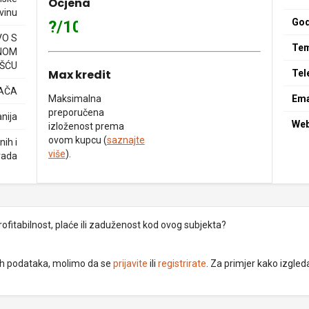
Ocjena
ovinu
God
?/10
O S
Tem
NOM
ŠĆU
Max kredit
Tel
VAČA
Maksimalna
Ema
preporučena
nija
We
izloženost prema
ovom kupcu (
saznajte
ih i
više
).
rada
rofitabilnost, plaće ili zaduženost kod ovog subjekta?
dnih podataka, molimo da se
prijavite
ili
registrirate
. Za primjer kako izgleda