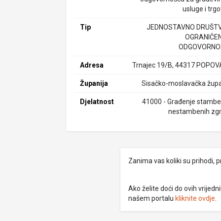
usluge i trg
Tip
JEDNOSTAVNO DRUŠTV
OGRANIČE
ODGOVORNO
Adresa
Trnajec 19/B, 44317 POPO
Županija
Sisačko-moslavačka župa
Djelatnost
41000 - Građenje stamben
nestambenih zg
Zanima vas koliki su prihodi, p
Ako želite doći do ovih vrije
našem portalu
kliknite ovdje
.