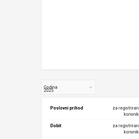
Godina
Poslovni prihod
za registrira
korisni
Dobit
za registrira
korisni