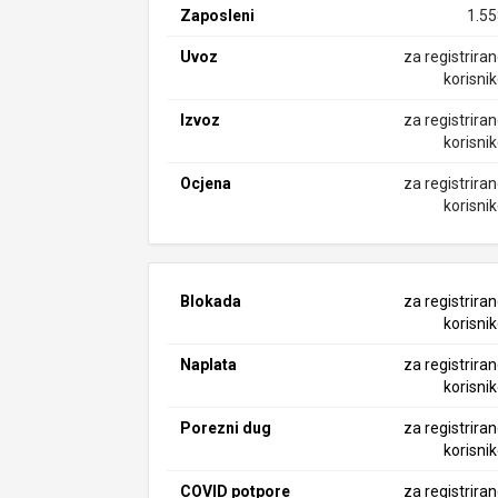
Zaposleni
1.5
Uvoz
za registrira
korisni
Izvoz
za registrira
korisni
Ocjena
za registrira
korisni
Blokada
za registrira
korisni
Naplata
za registrira
korisni
Porezni dug
za registrira
korisni
COVID potpore
za registrira