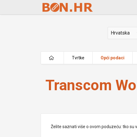
Skip to Main Content
Država
Tvrtke
Opći podaci
Transcom WorldWide d.o.o.
Transcom Wor
Želite saznati više o ovom poduzeću: tko su vlas