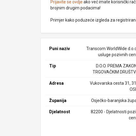
Prijavite se ovdje
ako već imate korisnički rač
brojnim drugim podacima!
Primjer kako poduzeće izgleda za registrira
Puni naziv
Transcom WorldWide d.o.o
usluge pozivnih cen
Tip
D.O.O. PREMA ZAKO
TRGOVAČKIM DRUŠTV
Adresa
Vukovarska cesta 31, 3
OS
Županija
Osječko-baranjska župa
Djelatnost
82200 - Djelatnosti pozi
cen