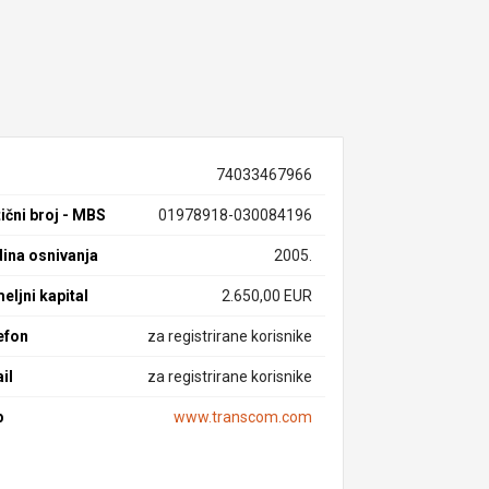
74033467966
ični broj - MBS
01978918-030084196
ina osnivanja
2005.
eljni kapital
2.650,00 EUR
efon
za registrirane korisnike
il
za registrirane korisnike
b
www.transcom.com