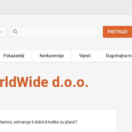
PRETRAŽI
Pokazatelji
Konkurencija
Vijesti
Dugotrajna ma
ldWide d.o.o.
nici, ostvaruje li dobit ili kolike su plaće?