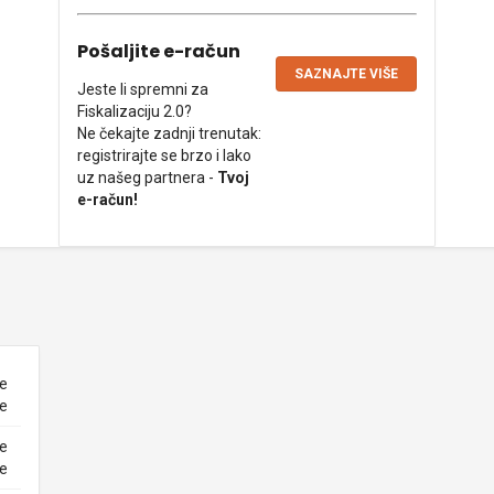
Pošaljite e-račun
SAZNAJTE VIŠE
Jeste li spremni za
Fiskalizaciju 2.0?
Ne čekajte zadnji trenutak:
registrirajte se brzo i lako
uz našeg partnera -
Tvoj
e-račun!
ne
ke
ne
ke