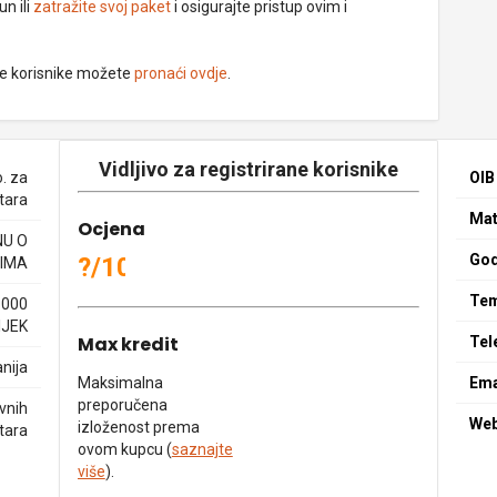
un ili
zatražite svoj paket
i osigurajte pristup ovim i
ne korisnike možete
pronaći ovdje
.
Vidljivo za registrirane korisnike
. za
OIB
tara
Mat
Ocjena
NU O
God
?/10
IMA
Tem
1000
IJEK
Max kredit
Tel
nija
Maksimalna
Ema
preporučena
vnih
We
izloženost prema
tara
ovom kupcu (
saznajte
više
).