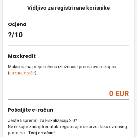
Vidljivo za registrirane korisnike
Ocjena
?/10
Max kredit
Maksimalna preporučena izloženost prema ovom kupcu
(
saznajte više
).
0 EUR
Pošaljite e-račun
Jeste li spremni za Fiskalizaciju 2.0?
Ne čekajte zadnji trenutak: registrirajte se brzo i lako uz našeg
partnera -
Tvoj e-račun!