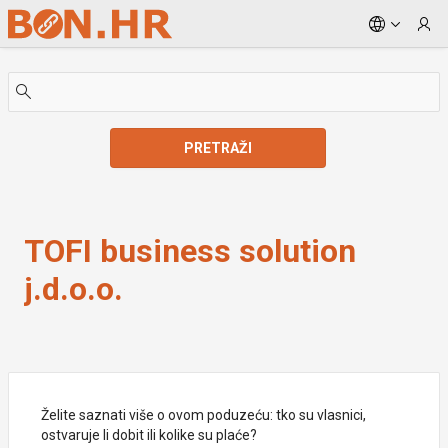
Skip to Main Content
PRETRAŽI
TOFI business solution j.d.o.o.
TOFI business solution
j.d.o.o.
Želite saznati više o ovom poduzeću: tko su vlasnici,
ostvaruje li dobit ili kolike su plaće?