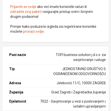
Prijavite se ovdje
ako već imate korisnički račun ili
zatražite svoj paket
i osigurajte pristup ovim i brojnim
drugim podacima!
Primjer kako poduzeće izgleda za registrirane korisnike
možete
pronaći ovdje
.
Puni naziv
TOFI business solution j.d.o.o. za
savjetovanje i usluge
Tip
JEDNOSTAVNO DRUŠTVO S
OGRANIČENOM ODGOVORNOŠĆU
Adresa
Jelekovići 11/C, 10000 ZAGREB
Županija
Grad Zagreb i Zagrebačka županija
Djelatnost
7022 - Savjetovanje u vezi s poslovanjem i
ostalim upravljanjem