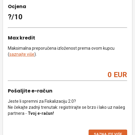
Ocjena
?/10
Max kredit
Maksimalna preporučena izloženost prema ovom kupcu
(
saznajte više
).
0 EUR
Pošaljite e-račun
Jeste li spremni za Fiskalizaciju 2.0?
Ne čekajte zadnji trenutak: registrirajte se brzo i lako uz našeg
partnera -
Tvoj e-račun!
SAZNAJTE VIŠE