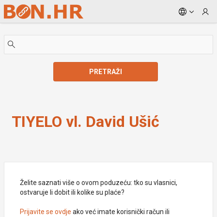
Skip to Main Content
PRETRAŽI
TIYELO vl. David Ušić
TIYELO vl. David Ušić
Želite saznati više o ovom poduzeću: tko su vlasnici,
ostvaruje li dobit ili kolike su plaće?
Prijavite se ovdje
ako već imate korisnički račun ili