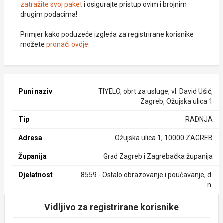
zatražite svoj paket
i osigurajte pristup ovim i brojnim
drugim podacima!
Primjer kako poduzeće izgleda za registrirane korisnike
možete
pronaći ovdje
.
Puni naziv
TIYELO, obrt za usluge, vl. David Ušić,
Zagreb, Ožujska ulica 1
Tip
RADNJA
Adresa
Ožujska ulica 1, 10000 ZAGREB
Županija
Grad Zagreb i Zagrebačka županija
Djelatnost
8559 - Ostalo obrazovanje i poučavanje, d.
n.
Vidljivo za registrirane korisnike