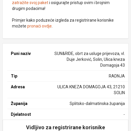
zatražite svoj paket
i osigurajte pristup ovim i brojnim
drugim podacima!
Primjer kako poduzeće izgleda za registrirane korisnike
možete
pronaći ovdje
.
Puni naziv
SUN&RIDE, obrt za usluge prijevoza, vl.
Duje Jerković, Solin, Ulica kneza
Domagoja 43
Tip
RADNJA
Adresa
ULICA KNEZA DOMAGOJA 43, 21210
SOLIN
Županija
Splitsko-dalmatinska županija
Djelatnost
-
Vidljivo za registrirane korisnike