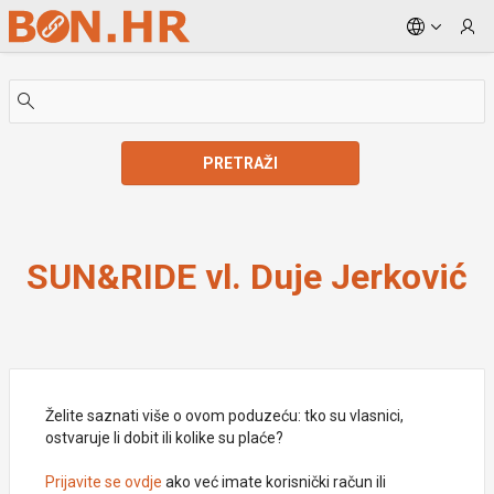
Skip to Main Content
PRETRAŽI
SUN&RIDE vl. Duje Jerković
SUN&RIDE vl. Duje Jerković
Želite saznati više o ovom poduzeću: tko su vlasnici,
ostvaruje li dobit ili kolike su plaće?
Prijavite se ovdje
ako već imate korisnički račun ili