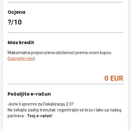
Ocjena
?/10
Max kredit
Maksimalna preporučena izloženost prema ovom kupcu
(
saznajte više
).
0 EUR
Pošaljite e-račun
Jeste li spremni za Fiskalizaciju 2.0?
Ne čekajte zadnji trenutak: registrirajte se brzo i lako uz našeg
partnera -
Tvoj e-račun!