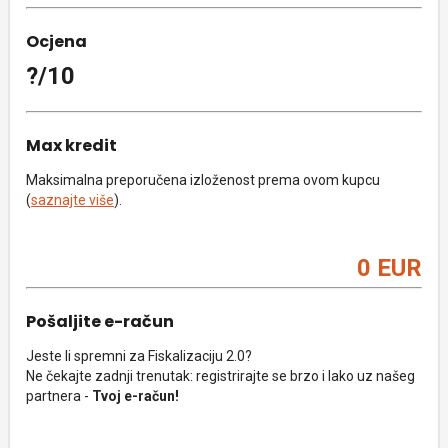
Ocjena
?/10
Max kredit
Maksimalna preporučena izloženost prema ovom kupcu
(
saznajte više
).
0 EUR
Pošaljite e-račun
Jeste li spremni za Fiskalizaciju 2.0?
Ne čekajte zadnji trenutak: registrirajte se brzo i lako uz našeg
partnera -
Tvoj e-račun!