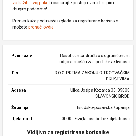
zatražite svoj paket
i osigurajte pristup ovim i brojnim
drugim podacima!
Primjer kako poduzeće izgleda za registrirane korisnike
možete
pronaći ovdje
.
Puni naziv
Reset centar društvo s ograničenom
odgovornošću za sportske aktivnosti
Tip
D.O.O. PREMA ZAKONU O TRGOVAČKIM
DRUŠTVIMA
Adresa
Ulica Josipa Kozarca 35, 35000
SLAVONSKI BROD
Županija
Brodsko-posavska županija
Djelatnost
0000 - Fizičke osobe bez djelatnosti
Vidljivo za registrirane korisnike