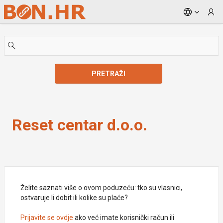
Skip to Main Content
PRETRAŽI
Reset centar d.o.o.
Reset centar d.o.o.
Želite saznati više o ovom poduzeću: tko su vlasnici,
ostvaruje li dobit ili kolike su plaće?
Prijavite se ovdje
ako već imate korisnički račun ili