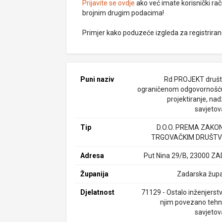
Prijavite se ovdje
ako već imate korisnički rač
brojnim drugim podacima!
Primjer kako poduzeće izgleda za registrira
Puni naziv
Rd PROJEKT društ
ograničenom odgovornošć
projektiranje, nad
savjetov
Tip
D.O.O. PREMA ZAKO
TRGOVAČKIM DRUŠTV
Adresa
Put Nina 29/B, 23000 Z
Županija
Zadarska župa
Djelatnost
71129 - Ostalo inženjerstv
njim povezano tehn
savjetov