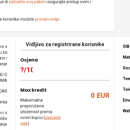
un ili
zatražite svoj paket
i osigurajte pristup ovim i
ne korisnike možete
pronaći ovdje
.
Vidljivo za registrirane korisnike
vo s
OIB
u za
Mat
zor i
Ocjena
anje
God
?/10
NU O
Tem
IMA
Max kredit
Tel
ADAR
0 EUR
Maksimalna
Ema
nija
preporučena
We
izloženost prema
o i s
ovom kupcu (
saznajte
ičko
više
).
anje