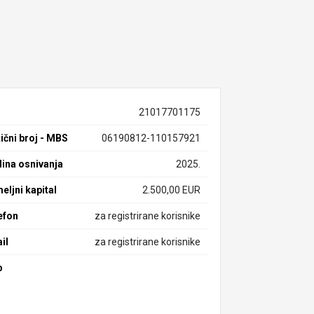
21017701175
ični broj - MBS
06190812-110157921
ina osnivanja
2025.
eljni kapital
2.500,00 EUR
efon
za registrirane korisnike
il
za registrirane korisnike
b