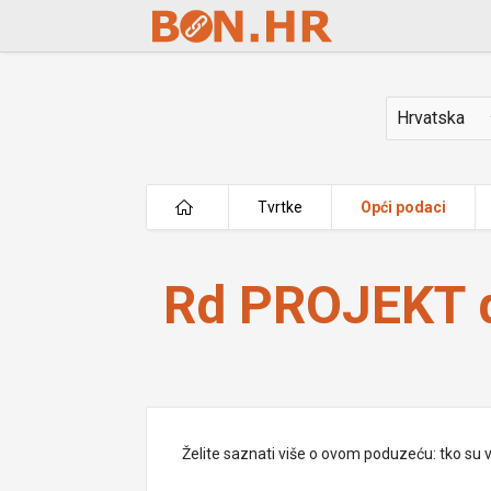
Skip to Main Content
Država
Tvrtke
Opći podaci
Rd PROJEKT d.o.o.
Rd PROJEKT d
Želite saznati više o ovom poduzeću: tko su vlas