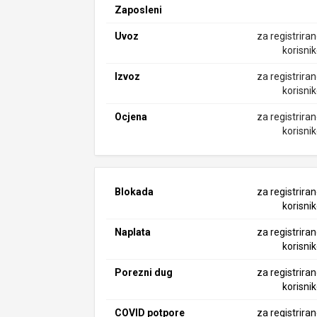
Zaposleni
Uvoz
za registrira
korisni
Izvoz
za registrira
korisni
Ocjena
za registrira
korisni
Blokada
za registrira
korisni
Naplata
za registrira
korisni
Porezni dug
za registrira
korisni
COVID potpore
za registrira