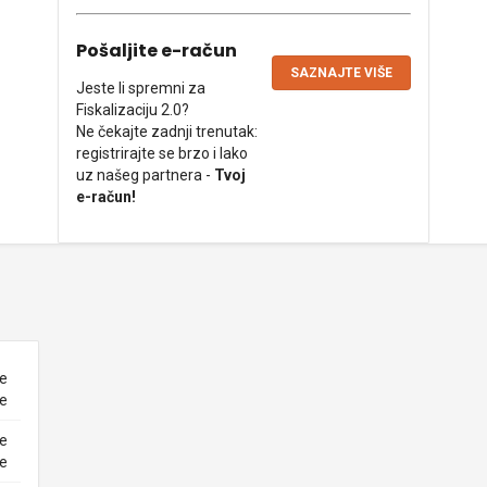
Pošaljite e-račun
SAZNAJTE VIŠE
Jeste li spremni za
Fiskalizaciju 2.0?
Ne čekajte zadnji trenutak:
registrirajte se brzo i lako
uz našeg partnera -
Tvoj
e-račun!
ne
ke
ne
ke