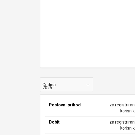
Godina
Poslovni prihod
za registrira
korisni
Dobit
za registrira
korisni