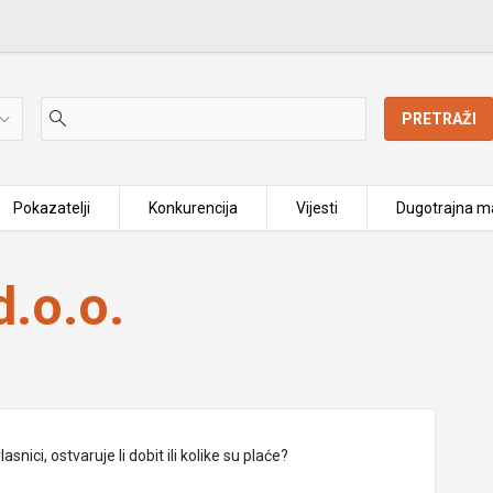
PRETRAŽI
Pokazatelji
Konkurencija
Vijesti
Dugotrajna ma
.o.o.
nici, ostvaruje li dobit ili kolike su plaće?