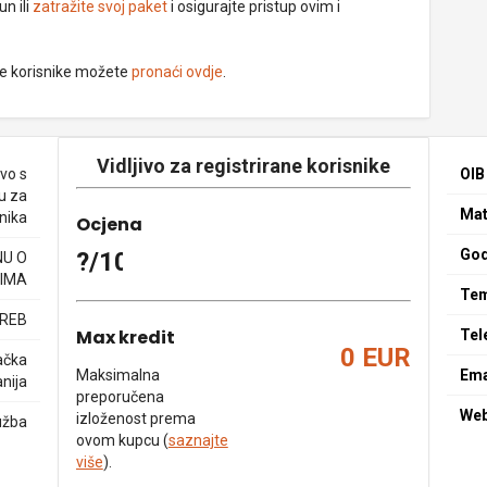
un ili
zatražite svoj paket
i osigurajte pristup ovim i
ne korisnike možete
pronaći ovdje
.
Vidljivo za registrirane korisnike
vo s
OIB
u za
Mat
nika
Ocjena
God
?/10
NU O
IMA
Tem
GREB
Max kredit
Tel
0 EUR
ačka
Maksimalna
Ema
nija
preporučena
We
izloženost prema
užba
ovom kupcu (
saznajte
više
).