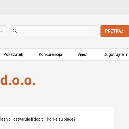
PRETRAŽI
Pokazatelji
Konkurencija
Vijesti
Dugotrajna ma
d.o.o.
nici, ostvaruje li dobit ili kolike su plaće?