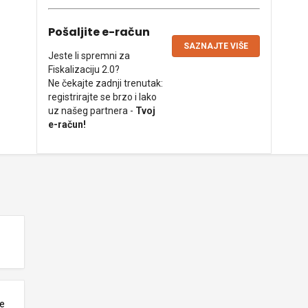
Pošaljite e-račun
SAZNAJTE VIŠE
Jeste li spremni za
Fiskalizaciju 2.0?
Ne čekajte zadnji trenutak:
registrirajte se brzo i lako
uz našeg partnera -
Tvoj
e-račun!
ne