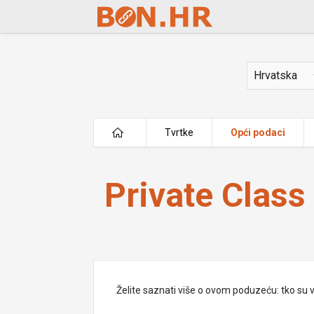
Skip to Main Content
Država
Tvrtke
Opći podaci
Private Class d.o.o.
Private Class 
Želite saznati više o ovom poduzeću: tko su vlas