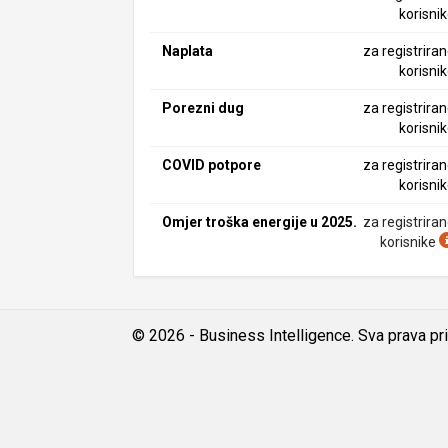
korisni
Naplata
za registrira
korisni
Porezni dug
za registrira
korisni
COVID potpore
za registrira
korisni
Omjer troška energije u 2025.
za registrira
korisnike
© 2026 - Business Intelligence. Sva prava pr