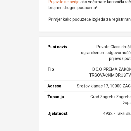
Prijavite se ovdje
ako već imate korisnički rač
brojnim drugim podacima!
Primjer kako poduzeće izgleda za registrira
Puni naziv
Private Class društ
ograničenom odgovornošć
prijevoz put
Tip
D.O.O. PREMA ZAKO
TRGOVAČKIM DRUŠTV
Adresa
Srešov klanac 17, 10000 ZA
Županija
Grad Zagreb i Zagreb
župa
Djelatnost
4932 - Taksi sl