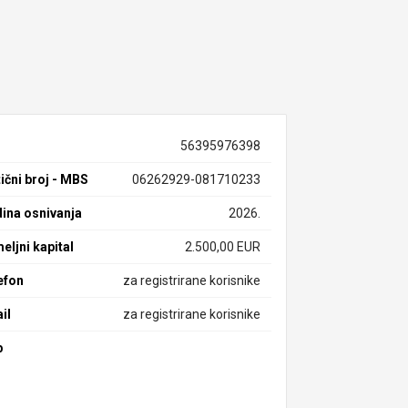
56395976398
ični broj - MBS
06262929-081710233
ina osnivanja
2026.
eljni kapital
2.500,00 EUR
efon
za registrirane korisnike
il
za registrirane korisnike
b