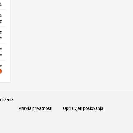
ke
ne
ke
ne
ke
ne
ke
ne
idržana.
Pravila privatnosti
Opći uvjeti poslovanja