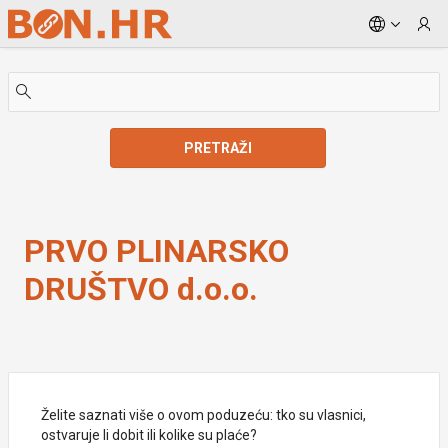
Skip to Main Content
PRETRAŽI
PRVO PLINARSKO DRUŠTVO d.o.o.
PRVO PLINARSKO
DRUŠTVO d.o.o.
Želite saznati više o ovom poduzeću: tko su vlasnici,
ostvaruje li dobit ili kolike su plaće?