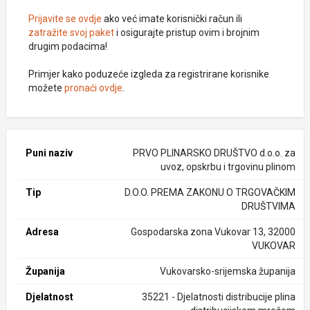
Prijavite se ovdje
ako već imate korisnički račun ili
zatražite svoj paket
i osigurajte pristup ovim i brojnim
drugim podacima!
Primjer kako poduzeće izgleda za registrirane korisnike
možete
pronaći ovdje
.
Puni naziv
PRVO PLINARSKO DRUŠTVO d.o.o. za
uvoz, opskrbu i trgovinu plinom
Tip
D.O.O. PREMA ZAKONU O TRGOVAČKIM
DRUŠTVIMA
Adresa
Gospodarska zona Vukovar 13, 32000
VUKOVAR
Županija
Vukovarsko-srijemska županija
Djelatnost
35221 - Djelatnosti distribucije plina