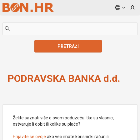
Skip to Main Content
PRETRAŽI
PODRAVSKA BANKA d.d.
PODRAVSKA BANKA d.d.
Želite saznati više o ovom poduzeću: tko su vlasnici,
ostvaruje li dobit ili kolike su plaće?
Prijavite se ovdje
ako već imate korisnički račun ili