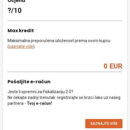
Ocjena
?/10
Max kredit
Maksimalna preporučena izloženost prema ovom kupcu
(
saznajte više
).
0 EUR
Pošaljite e-račun
Jeste li spremni za Fiskalizaciju 2.0?
Ne čekajte zadnji trenutak: registrirajte se brzo i lako uz našeg
partnera -
Tvoj e-račun!
SAZNAJTE VIŠE