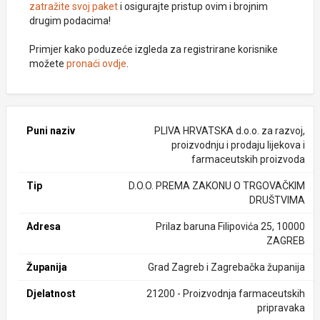
zatražite svoj paket
i osigurajte pristup ovim i brojnim
drugim podacima!
Primjer kako poduzeće izgleda za registrirane korisnike
možete
pronaći ovdje
.
Puni naziv
PLIVA HRVATSKA d.o.o. za razvoj,
proizvodnju i prodaju lijekova i
farmaceutskih proizvoda
Tip
D.O.O. PREMA ZAKONU O TRGOVAČKIM
DRUŠTVIMA
Adresa
Prilaz baruna Filipovića 25, 10000
ZAGREB
Županija
Grad Zagreb i Zagrebačka županija
Djelatnost
21200 - Proizvodnja farmaceutskih
pripravaka