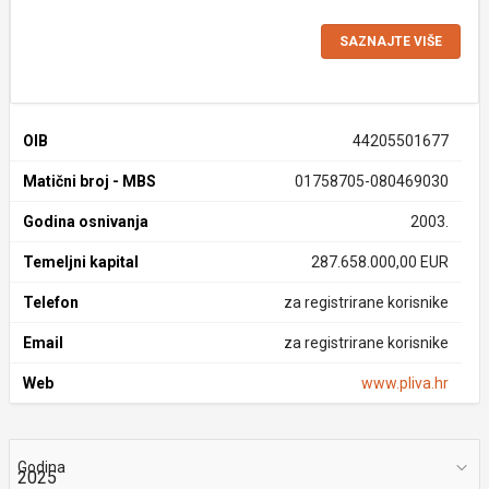
SAZNAJTE VIŠE
OIB
44205501677
Matični broj - MBS
01758705-080469030
Godina osnivanja
2003.
Temeljni kapital
287.658.000,00 EUR
Telefon
za registrirane korisnike
Email
za registrirane korisnike
Web
www.pliva.hr
Godina