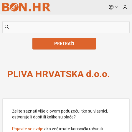
Skip to Main Content
PRETRAŽI
PLIVA HRVATSKA d.o.o.
PLIVA HRVATSKA d.o.o.
Želite saznati više o ovom poduzeću: tko su vlasnici,
ostvaruje li dobit ili kolike su plaće?
Prijavite se ovdje
ako već imate korisnički račun ili