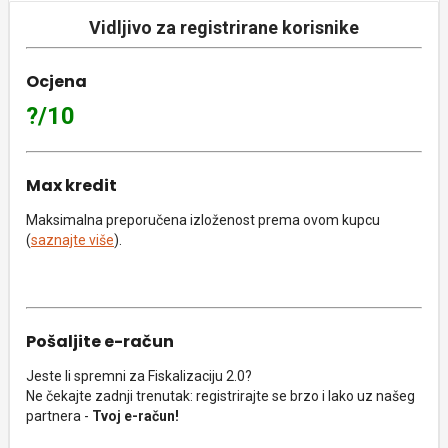
Vidljivo za registrirane korisnike
Ocjena
?/10
Max kredit
Maksimalna preporučena izloženost prema ovom kupcu
(
saznajte više
).
Pošaljite e-račun
Jeste li spremni za Fiskalizaciju 2.0?
Ne čekajte zadnji trenutak: registrirajte se brzo i lako uz našeg
partnera -
Tvoj e-račun!