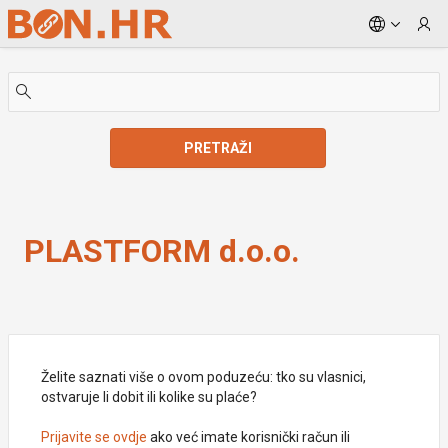
Skip to Main Content
PRETRAŽI
PLASTFORM d.o.o.
PLASTFORM d.o.o.
Želite saznati više o ovom poduzeću: tko su vlasnici,
ostvaruje li dobit ili kolike su plaće?
Prijavite se ovdje
ako već imate korisnički račun ili