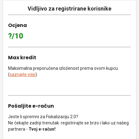
Vidljivo za registrirane korisnike
Ocjena
?/10
Max kredit
Maksimalna preporučena izloženost prema ovom kupcu
(
saznajte više
).
Pošaljite e-račun
Jeste li spremni za Fiskalizaciju 2.0?
Ne čekajte zadnji trenutak: registrirajte se brzo i lako uz našeg
partnera -
Tvoj e-račun!