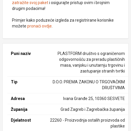
zatražite svoj paket
i osigurajte pristup ovim i brojnim
drugim podacima!
Primjer kako poduzeće izgleda za registrirane korisnike
možete
pronaći ovdje
.
Puni naziv
PLASTFORM društvo s ograničenom
odgovornošću za preradu plastičnih
masa, vanjsku i unutarnju trgovinu i
zastupanje stranih tvrtki
Tip
D.O.O. PREMA ZAKONU O TRGOVAČKIM
DRUŠTVIMA
Adresa
Ivana Granđe 25, 10360 SESVETE
Županija
Grad Zagreb i Zagrebačka županija
Djelatnost
22260 - Proizvodnja ostalih proizvoda od
plastike