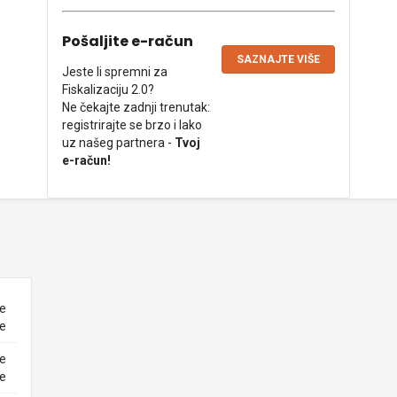
Pošaljite e-račun
SAZNAJTE VIŠE
Jeste li spremni za
Fiskalizaciju 2.0?
Ne čekajte zadnji trenutak:
registrirajte se brzo i lako
uz našeg partnera -
Tvoj
e-račun!
ne
ke
ne
ke