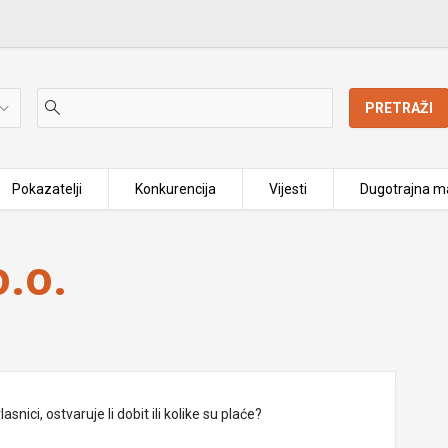
PRETRAŽI
Pokazatelji
Konkurencija
Vijesti
Dugotrajna ma
.o.
nici, ostvaruje li dobit ili kolike su plaće?