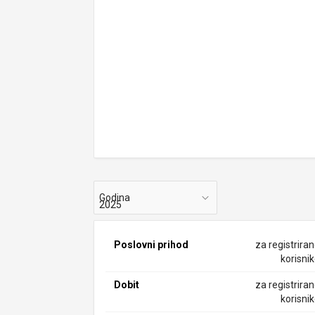
Godina
Poslovni prihod
za registrira
korisni
Dobit
za registrira
korisni