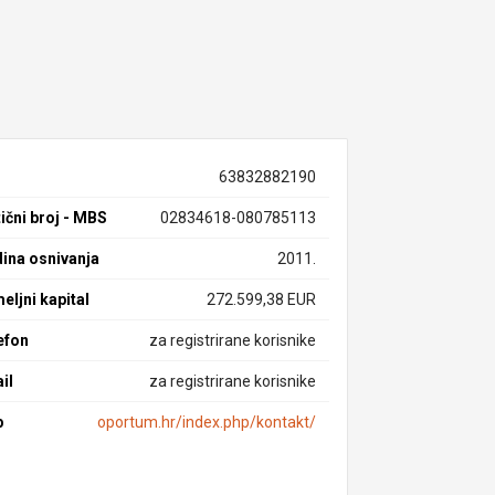
63832882190
ični broj - MBS
02834618-080785113
ina osnivanja
2011.
eljni kapital
272.599,38 EUR
efon
za registrirane korisnike
il
za registrirane korisnike
b
oportum.hr/index.php/kontakt/