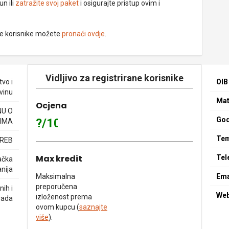
un ili
zatražite svoj paket
i osigurajte pristup ovim i
ne korisnike možete
pronaći ovdje
.
Vidljivo za registrirane korisnike
vo i
OIB
vinu
Mat
Ocjena
NU O
God
?/10
IMA
Tem
GREB
Max kredit
Tel
ačka
nija
Maksimalna
Ema
preporučena
ih i
We
izloženost prema
rada
ovom kupcu (
saznajte
više
).