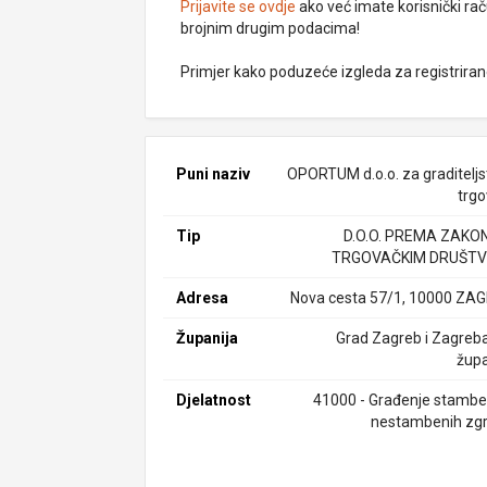
Prijavite se ovdje
ako već imate korisnički rač
brojnim drugim podacima!
Primjer kako poduzeće izgleda za registrira
Puni naziv
OPORTUM d.o.o. za graditeljst
trgo
Tip
D.O.O. PREMA ZAKO
TRGOVAČKIM DRUŠTV
Adresa
Nova cesta 57/1, 10000 ZA
Županija
Grad Zagreb i Zagreb
župa
Djelatnost
41000 - Građenje stamben
nestambenih zg