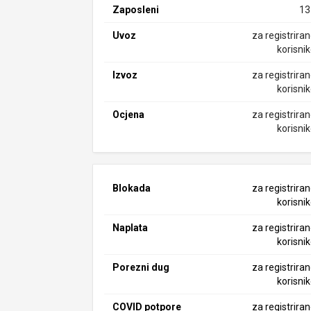
Zaposleni
13
Uvoz
za registrira
korisni
Izvoz
za registrira
korisni
Ocjena
za registrira
korisni
Blokada
za registrira
korisni
Naplata
za registrira
korisni
Porezni dug
za registrira
korisni
COVID potpore
za registrira