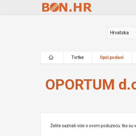
Skip to Main Content
Država
Tvrtke
Opći podaci
OPORTUM d.o.o.
OPORTUM d.o
Želite saznati više o ovom poduzeću: tko su vlas