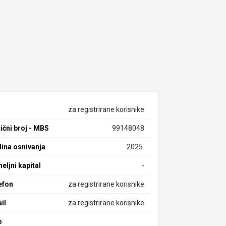
za registrirane korisnike
ični broj - MBS
99148048
ina osnivanja
2025.
eljni kapital
-
efon
za registrirane korisnike
il
za registrirane korisnike
b