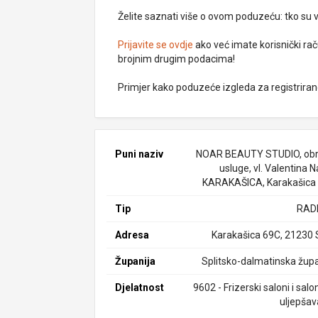
Želite saznati više o ovom poduzeću: tko su vlas
Prijavite se ovdje
ako već imate korisnički rač
brojnim drugim podacima!
Primjer kako poduzeće izgleda za registrira
Puni naziv
NOAR BEAUTY STUDIO, obr
usluge, vl. Valentina N
KARAKAŠICA, Karakašica
Tip
RAD
Adresa
Karakašica 69C, 21230 
Županija
Splitsko-dalmatinska župa
Djelatnost
9602 - Frizerski saloni i salo
uljepšav