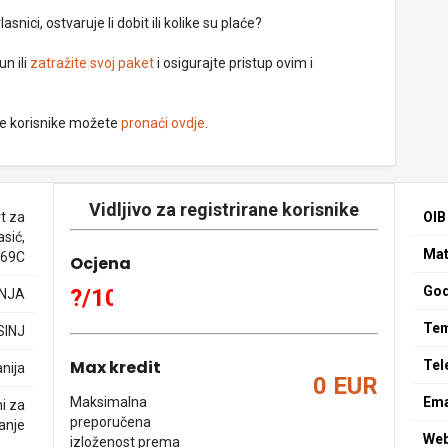
nici, ostvaruje li dobit ili kolike su plaće?
un ili
zatražite svoj paket
i osigurajte pristup ovim i
ne korisnike možete
pronaći ovdje
.
Vidljivo za registrirane korisnike
t za
OIB
asić,
Mat
 69C
Ocjena
God
?/10
NJA
Tem
SINJ
Max kredit
Tel
nija
0 EUR
Maksimalna
Ema
ni za
preporučena
anje
We
izloženost prema