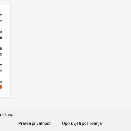
ne
ke
ne
ke
ne
ke
ne
ke
ne
idržana.
Pravila privatnosti
Opći uvjeti poslovanja