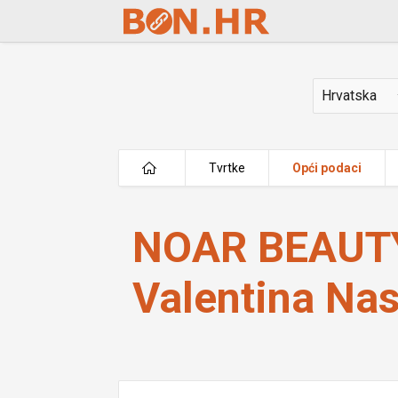
Skip to Main Content
Država
Tvrtke
Opći podaci
NOAR BEAUTY STUDIO vl. Valentina 
NOAR BEAUTY
Valentina Nas