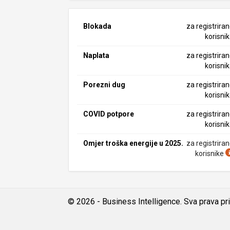
Blokada
za registrira
korisni
Naplata
za registrira
korisni
Porezni dug
za registrira
korisni
COVID potpore
za registrira
korisni
Omjer troška energije u 2025.
za registrira
korisnike
© 2026 - Business Intelligence. Sva prava pr