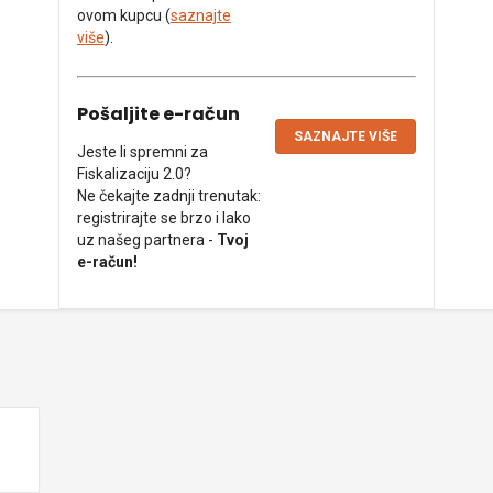
ovom kupcu (
saznajte
više
).
Pošaljite e-račun
SAZNAJTE VIŠE
Jeste li spremni za
Fiskalizaciju 2.0?
Ne čekajte zadnji trenutak:
registrirajte se brzo i lako
uz našeg partnera -
Tvoj
e-račun!