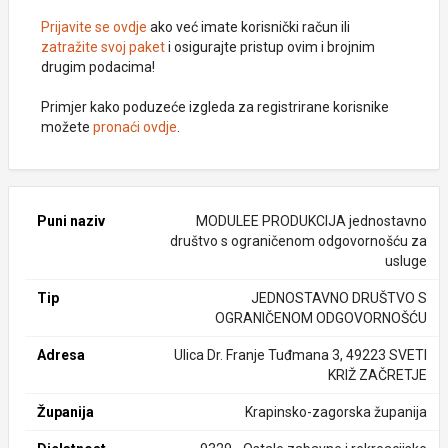
Prijavite se ovdje
ako već imate korisnički račun ili
zatražite svoj paket
i osigurajte pristup ovim i brojnim
drugim podacima!
Primjer kako poduzeće izgleda za registrirane korisnike
možete
pronaći ovdje
.
Puni naziv
MODULEE PRODUKCIJA jednostavno
društvo s ograničenom odgovornošću za
usluge
Tip
JEDNOSTAVNO DRUŠTVO S
OGRANIČENOM ODGOVORNOŠĆU
Adresa
Ulica Dr. Franje Tuđmana 3, 49223 SVETI
KRIŽ ZAČRETJE
Županija
Krapinsko-zagorska županija