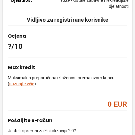
Djelatnost
9329 - Ostale zabavne i rekreacijske
djelatnosti
Vidljivo za registrirane korisnike
Ocjena
?/10
Max kredit
Maksimalna preporučena izloženost prema ovom kupcu
(
saznajte više
).
0 EUR
Pošaljite e-račun
Jeste li spremni za Fiskalizaciju 2.0?