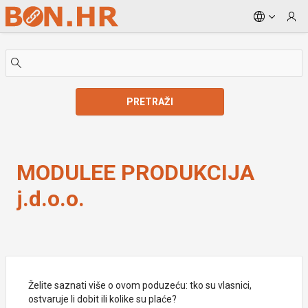
Skip to Main Content
PRETRAŽI
MODULEE PRODUKCIJA j.d.o.o.
MODULEE PRODUKCIJA
j.d.o.o.
Želite saznati više o ovom poduzeću: tko su vlasnici,
ostvaruje li dobit ili kolike su plaće?