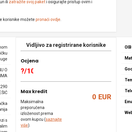
un ili
zatražite svoj paket
i osigurajte pristup ovim i
ne korisnike možete
pronaći ovdje
.
Vidljivo za registrirane korisnike
enom
OIB
ičku
Mat
sluge
Ocjena
God
?/10
NU O
IMA
Tem
0290
Max kredit
Tel
EŠIĆ
0 EUR
Maksimalna
Ema
ačka
preporučena
nija
We
izloženost prema
ovom kupcu (
saznajte
zi s
više
).
alim