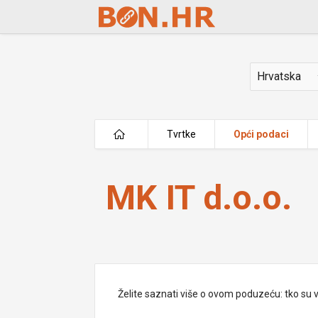
Skip to Main Content
Država
Tvrtke
Opći podaci
MK IT d.o.o.
MK IT d.o.o.
Želite saznati više o ovom poduzeću: tko su vlas