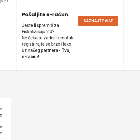
njem
Pošaljite e-račun
SAZNAJTE VIŠE
Jeste li spremni za
Fiskalizaciju 2.0?
Ne čekajte zadnji trenutak:
registrirajte se brzo i lako
uz našeg partnera -
Tvoj
e-račun!
ne
ke
ne
ke