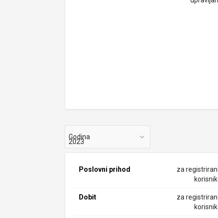
upravlja
Godina
Poslovni prihod
za registrira
korisni
Dobit
za registrira
korisni