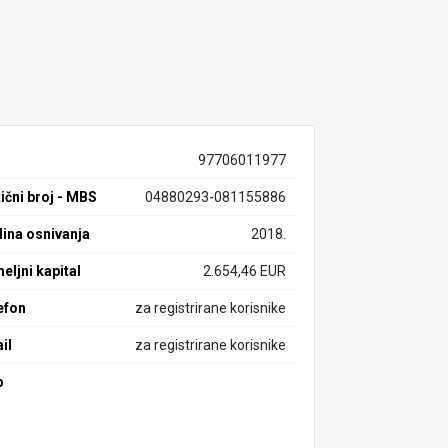
97706011977
ični broj - MBS
04880293-081155886
ina osnivanja
2018.
eljni kapital
2.654,46 EUR
efon
za registrirane korisnike
il
za registrirane korisnike
b