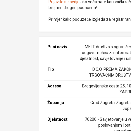
Prijavite se ovdje
ako već imate korisnički rač
brojnim drugim podacima!
Primjer kako poduzeće izgleda za registrira
Puni naziv
MK IT društvo s ogranič
odgovornošću za informat
djelatnost, savjetovanje i u
Tip
D.O.O. PREMA ZAKO
TRGOVAČKIM DRUŠTV
Adresa
Bregovljanska cesta 25, 1
ZAPR
Županija
Grad Zagreb i Zagreb
župa
Djelatnost
70200 - Savjetovanje u ve
poslovanjem i ost