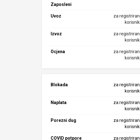
Zaposleni
Uvoz
za registrira
korisni
Izvoz
za registrira
korisni
Ocjena
za registrira
korisni
Blokada
za registrira
korisni
Naplata
za registrira
korisni
Porezni dug
za registrira
korisni
COVID potpore
za registrira