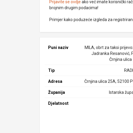
Prijavite se ovdje
ako već imate korisnički rač
brojnim drugim podacima!
Primjer kako poduzeće izgleda za registrira
Puni naziv
MILA, obrt za taksi prijevoz
Jadranka Resanović, P
Črnjina ulic
Tip
RAD
Adresa
Črnjina ulica 25A, 52100 
Županija
Istarska župa
Djelatnost