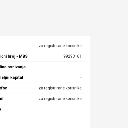
za registrirane korisnike
ični broj - MBS
99293161
ina osnivanja
-
eljni kapital
-
efon
za registrirane korisnike
il
za registrirane korisnike
b