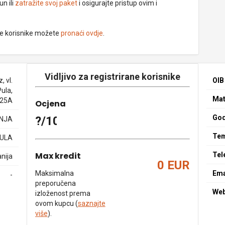
un ili
zatražite svoj paket
i osigurajte pristup ovim i
ne korisnike možete
pronaći ovdje
.
Vidljivo za registrirane korisnike
, vl.
OIB
ula,
Mat
a 25A
Ocjena
God
?/10
NJA
Tem
PULA
Max kredit
Tel
nija
0 EUR
Maksimalna
Ema
-
preporučena
We
izloženost prema
ovom kupcu (
saznajte
više
).