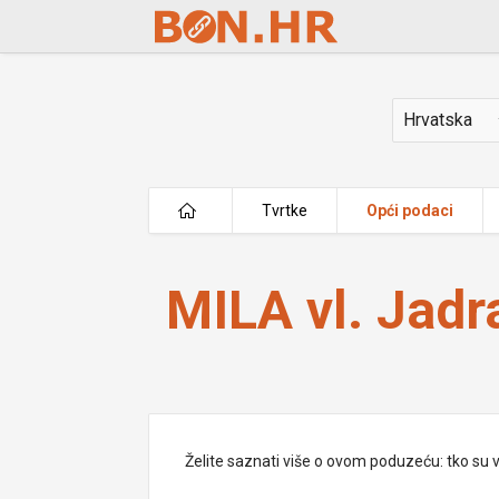
Skip to Main Content
Država
Tvrtke
Opći podaci
MILA vl. Jadranka Resanović
MILA vl. Jad
Želite saznati više o ovom poduzeću: tko su vlas