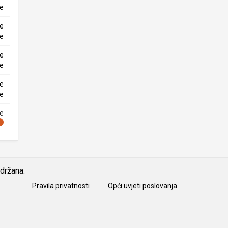
ke
ne
ke
ne
ke
ne
ke
ne
idržana.
Pravila privatnosti
Opći uvjeti poslovanja