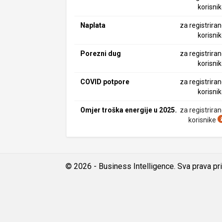
korisni
Naplata
za registrira
korisni
Porezni dug
za registrira
korisni
COVID potpore
za registrira
korisni
Omjer troška energije u 2025.
za registrira
korisnike
© 2026 - Business Intelligence. Sva prava pr