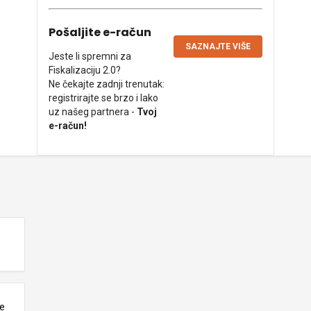
Pošaljite e-račun
SAZNAJTE VIŠE
Jeste li spremni za
Fiskalizaciju 2.0?
Ne čekajte zadnji trenutak:
registrirajte se brzo i lako
uz našeg partnera -
Tvoj
e-račun!
ne