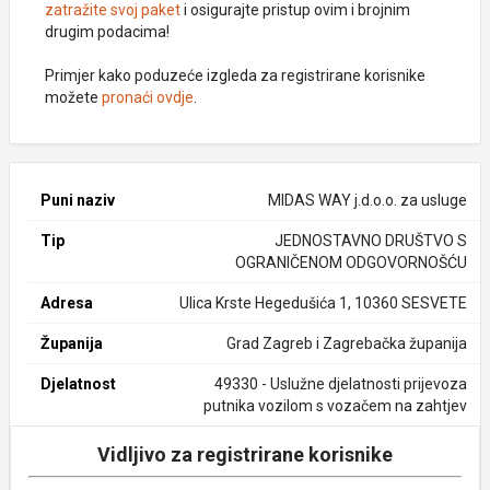
zatražite svoj paket
i osigurajte pristup ovim i brojnim
drugim podacima!
Primjer kako poduzeće izgleda za registrirane korisnike
možete
pronaći ovdje
.
Puni naziv
MIDAS WAY j.d.o.o. za usluge
Tip
JEDNOSTAVNO DRUŠTVO S
OGRANIČENOM ODGOVORNOŠĆU
Adresa
Ulica Krste Hegedušića 1, 10360 SESVETE
Županija
Grad Zagreb i Zagrebačka županija
Djelatnost
49330 - Uslužne djelatnosti prijevoza
putnika vozilom s vozačem na zahtjev
Vidljivo za registrirane korisnike