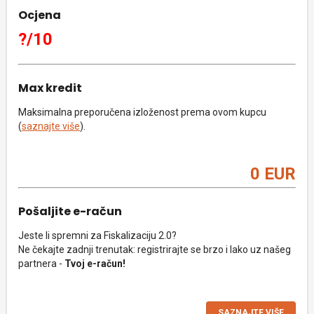
Ocjena
?/10
Max kredit
Maksimalna preporučena izloženost prema ovom kupcu
(
saznajte više
).
0 EUR
Pošaljite e-račun
Jeste li spremni za Fiskalizaciju 2.0?
Ne čekajte zadnji trenutak: registrirajte se brzo i lako uz našeg
partnera -
Tvoj e-račun!
SAZNAJTE VIŠE