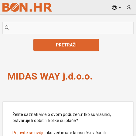
Skip to Main Content
PRETRAŽI
MIDAS WAY j.d.o.o.
MIDAS WAY j.d.o.o.
Želite saznati više o ovom poduzeću: tko su vlasnici,
ostvaruje li dobit ili kolike su plaće?
Prijavite se ovdje
ako već imate korisnički račun ili