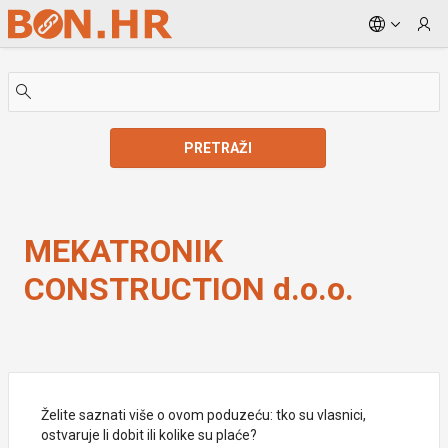
Skip to Main Content
PRETRAŽI
MEKATRONIK CONSTRUCTION d.o.o.
MEKATRONIK
CONSTRUCTION d.o.o.
Želite saznati više o ovom poduzeću: tko su vlasnici,
ostvaruje li dobit ili kolike su plaće?