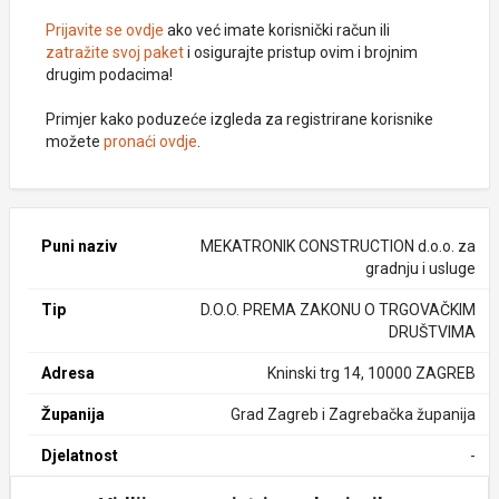
Prijavite se ovdje
ako već imate korisnički račun ili
zatražite svoj paket
i osigurajte pristup ovim i brojnim
drugim podacima!
Primjer kako poduzeće izgleda za registrirane korisnike
možete
pronaći ovdje
.
Puni naziv
MEKATRONIK CONSTRUCTION d.o.o. za
gradnju i usluge
Tip
D.O.O. PREMA ZAKONU O TRGOVAČKIM
DRUŠTVIMA
Adresa
Kninski trg 14, 10000 ZAGREB
Županija
Grad Zagreb i Zagrebačka županija
Djelatnost
-