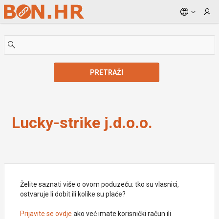
Skip to Main Content
PRETRAŽI
Lucky-strike j.d.o.o.
Lucky-strike j.d.o.o.
Želite saznati više o ovom poduzeću: tko su vlasnici,
ostvaruje li dobit ili kolike su plaće?
Prijavite se ovdje
ako već imate korisnički račun ili