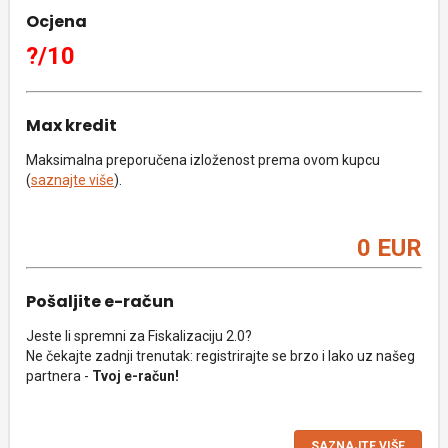
Ocjena
?/10
Max kredit
Maksimalna preporučena izloženost prema ovom kupcu
(
saznajte više
).
0 EUR
Pošaljite e-račun
Jeste li spremni za Fiskalizaciju 2.0?
Ne čekajte zadnji trenutak: registrirajte se brzo i lako uz našeg
partnera -
Tvoj e-račun!
SAZNAJTE VIŠE