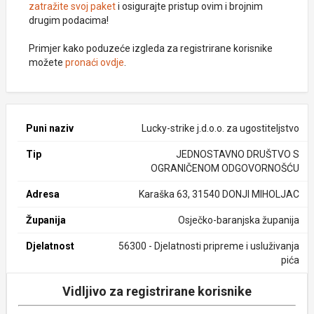
zatražite svoj paket
i osigurajte pristup ovim i brojnim
drugim podacima!
Primjer kako poduzeće izgleda za registrirane korisnike
možete
pronaći ovdje
.
Puni naziv
Lucky-strike j.d.o.o. za ugostiteljstvo
Tip
JEDNOSTAVNO DRUŠTVO S
OGRANIČENOM ODGOVORNOŠĆU
Adresa
Karaška 63, 31540 DONJI MIHOLJAC
Županija
Osječko-baranjska županija
Djelatnost
56300 - Djelatnosti pripreme i usluživanja
pića
Vidljivo za registrirane korisnike