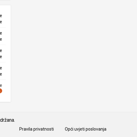
ne
ke
ne
ke
ne
ke
ne
ke
ne
idržana.
Pravila privatnosti
Opći uvjeti poslovanja