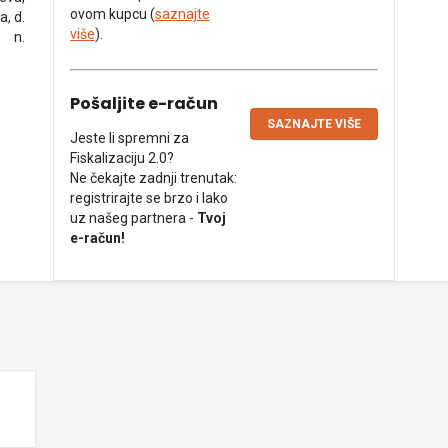
ovom kupcu (
saznajte
, d.
više
).
n.
Pošaljite e-račun
SAZNAJTE VIŠE
Jeste li spremni za
Fiskalizaciju 2.0?
Ne čekajte zadnji trenutak:
registrirajte se brzo i lako
uz našeg partnera -
Tvoj
e-račun!