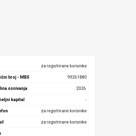
za registrirane korisnike
ični broj - MBS
99261880
ina osnivanja
2026.
eljni kapital
-
efon
za registrirane korisnike
il
za registrirane korisnike
b