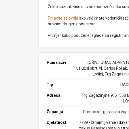
Želite saznati više o ovom poduzeću: tko su vlas
Prijavite se ovdje
ako već imate korisnički rač
brojnim drugim podacima!
Primjer kako poduzeće izgleda za registrira
Puni naziv
LOŠINJ QUAD ADVENT
uslužni obrt, vl. Carlos Poljak,
Lošinj, Trg Zagazinj
Tip
RAD
Adresa
Trg Zagazinjine 9, 51550 
LO
Županija
Primorsko-goranska župa
Djelatnost
7739 - Iznajmljivanje i dava
zakup (leasing) ostalih stro