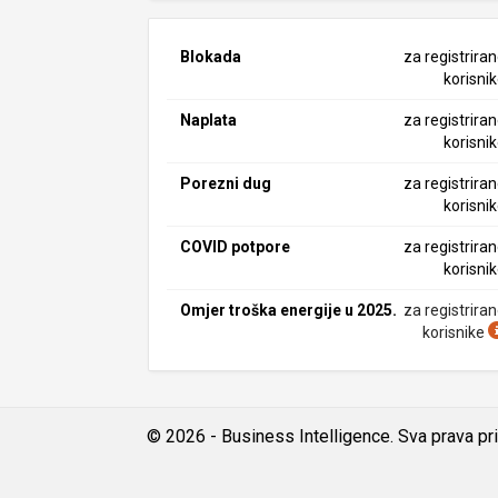
Blokada
za registrira
korisni
Naplata
za registrira
korisni
Porezni dug
za registrira
korisni
COVID potpore
za registrira
korisni
Omjer troška energije u 2025.
za registrira
korisnike
© 2026 - Business Intelligence. Sva prava pr