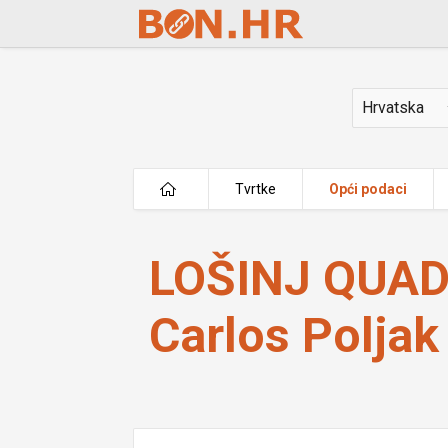
Skip to Main Content
Država
Tvrtke
Opći podaci
LOŠINJ QUAD ADVENTURE vl. Carlos 
LOŠINJ QUAD
Carlos Poljak