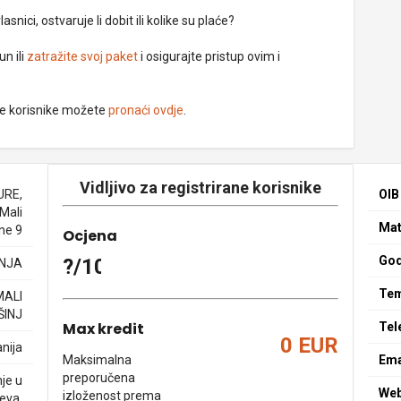
nici, ostvaruje li dobit ili kolike su plaće?
un ili
zatražite svoj paket
i osigurajte pristup ovim i
ne korisnike možete
pronaći ovdje
.
Vidljivo za registrirane korisnike
URE,
OIB
 Mali
Mat
ine 9
Ocjena
God
?/10
NJA
Tem
MALI
ŠINJ
Max kredit
Tel
0 EUR
nija
Maksimalna
Ema
preporučena
nje u
We
izloženost prema
jeva,