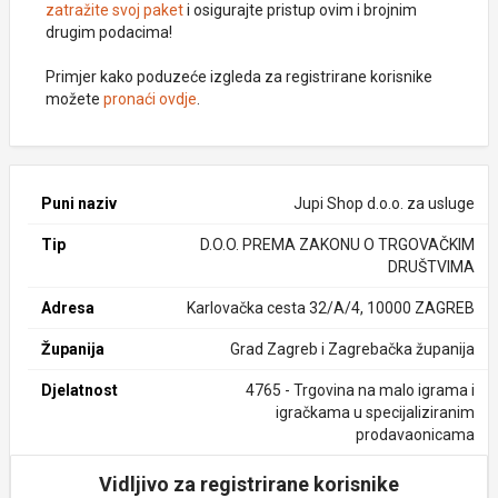
zatražite svoj paket
i osigurajte pristup ovim i brojnim
drugim podacima!
Primjer kako poduzeće izgleda za registrirane korisnike
možete
pronaći ovdje
.
Puni naziv
Jupi Shop d.o.o. za usluge
Tip
D.O.O. PREMA ZAKONU O TRGOVAČKIM
DRUŠTVIMA
Adresa
Karlovačka cesta 32/A/4, 10000 ZAGREB
Županija
Grad Zagreb i Zagrebačka županija
Djelatnost
4765 - Trgovina na malo igrama i
igračkama u specijaliziranim
prodavaonicama
Vidljivo za registrirane korisnike