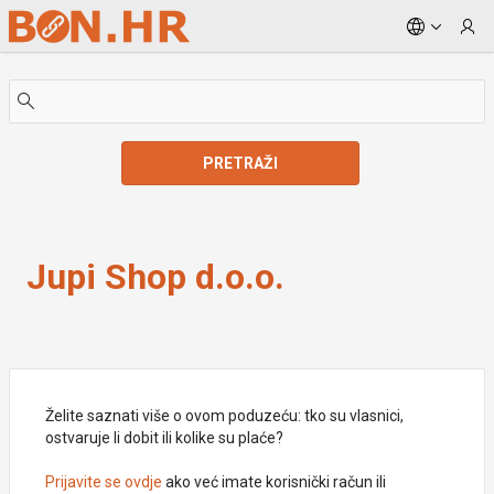
Skip to Main Content
PRETRAŽI
Jupi Shop d.o.o.
Jupi Shop d.o.o.
Želite saznati više o ovom poduzeću: tko su vlasnici,
ostvaruje li dobit ili kolike su plaće?
Prijavite se ovdje
ako već imate korisnički račun ili