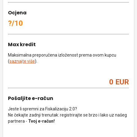
Ocjena
?/10
Max kredit
Maksimalna preporučena izloženost prema ovom kupcu
(
saznajte više
).
0 EUR
Pošaljite e-račun
Jeste li spremni za Fiskalizaciju 2.0?
Ne čekajte zadnji trenutak: registrirajte se brzo i lako uz našeg
partnera -
Tvoj e-račun!