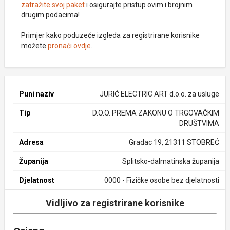
zatražite svoj paket
i osigurajte pristup ovim i brojnim
drugim podacima!
Primjer kako poduzeće izgleda za registrirane korisnike
možete
pronaći ovdje
.
Puni naziv
JURIĆ ELECTRIC ART d.o.o. za usluge
Tip
D.O.O. PREMA ZAKONU O TRGOVAČKIM
DRUŠTVIMA
Adresa
Gradac 19, 21311 STOBREĆ
Županija
Splitsko-dalmatinska županija
Djelatnost
0000 - Fizičke osobe bez djelatnosti
Vidljivo za registrirane korisnike