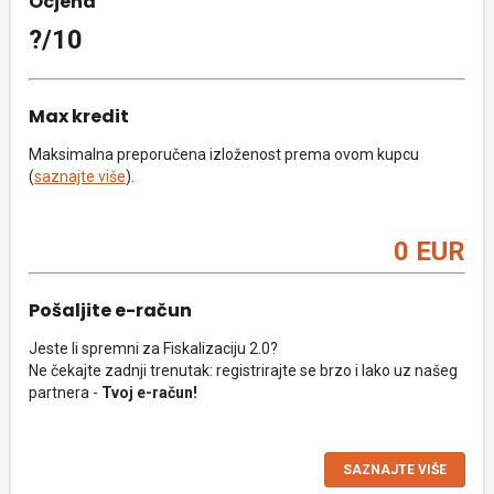
Ocjena
?/10
Max kredit
Maksimalna preporučena izloženost prema ovom kupcu
(
saznajte više
).
0 EUR
Pošaljite e-račun
Jeste li spremni za Fiskalizaciju 2.0?
Ne čekajte zadnji trenutak: registrirajte se brzo i lako uz našeg
partnera -
Tvoj e-račun!
SAZNAJTE VIŠE