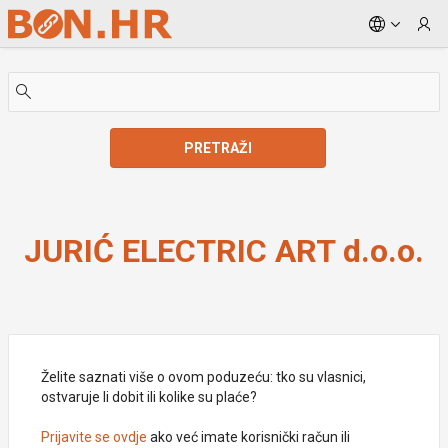
Skip to Main Content
PRETRAŽI
JURIĆ ELECTRIC ART d.o.o.
JURIĆ ELECTRIC ART d.o.o.
Želite saznati više o ovom poduzeću: tko su vlasnici,
ostvaruje li dobit ili kolike su plaće?
Prijavite se ovdje
ako već imate korisnički račun ili