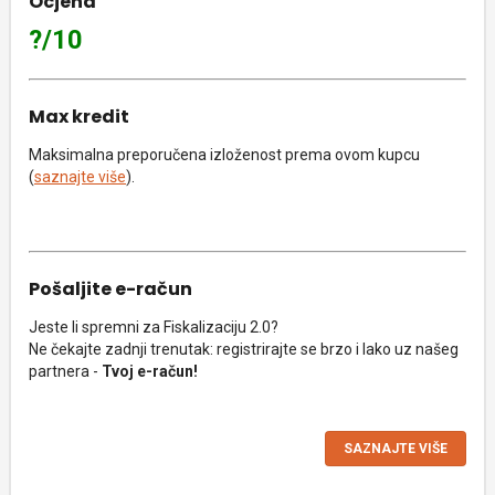
Ocjena
?/10
Max kredit
Maksimalna preporučena izloženost prema ovom kupcu
(
saznajte više
).
Pošaljite e-račun
Jeste li spremni za Fiskalizaciju 2.0?
Ne čekajte zadnji trenutak: registrirajte se brzo i lako uz našeg
partnera -
Tvoj e-račun!
SAZNAJTE VIŠE