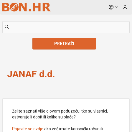
Skip to Main Content
PRETRAŽI
JANAF d.d.
JANAF d.d.
Želite saznati više o ovom poduzeću: tko su vlasnici,
ostvaruje li dobit ili kolike su plaće?
Prijavite se ovdje
ako već imate korisnički račun ili