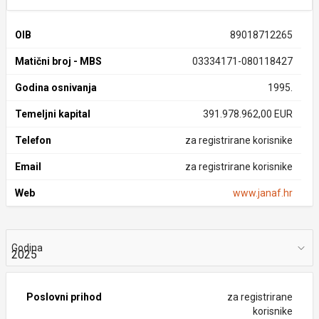
OIB
89018712265
Matični broj - MBS
03334171-080118427
Godina osnivanja
1995.
Temeljni kapital
391.978.962,00 EUR
Telefon
za registrirane korisnike
Email
za registrirane korisnike
Web
www.janaf.hr
Godina
Poslovni prihod
za registrirane
korisnike