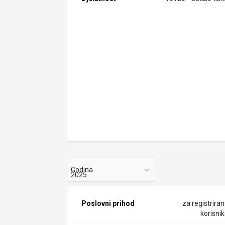
Godina
Poslovni prihod
za registrira
korisni