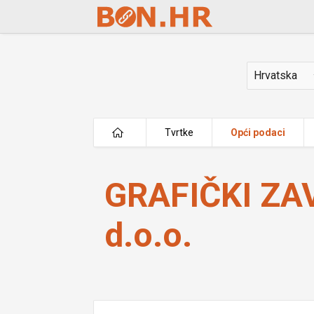
Skip to Main Content
Država
Tvrtke
Opći podaci
GRAFIČKI ZAVOD HRVATSKE d.o.o.
GRAFIČKI Z
d.o.o.