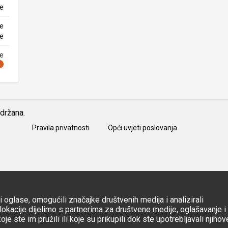
ke
ne
ke
ne
idržana.
Pravila privatnosti
Opći uvjeti poslovanja
 oglase, omogućili značajke društvenih medija i analizirali
okacije dijelimo s partnerima za društvene medije, oglašavanje i
e ste im pružili ili koje su prikupili dok ste upotrebljavali njihov