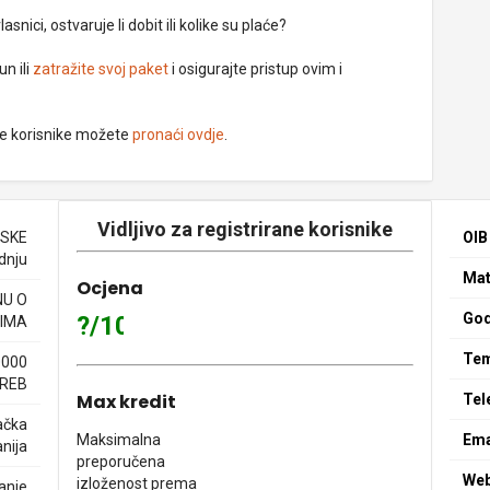
nici, ostvaruje li dobit ili kolike su plaće?
un ili
zatražite svoj paket
i osigurajte pristup ovim i
ne korisnike možete
pronaći ovdje
.
Vidljivo za registrirane korisnike
TSKE
OIB
odnju
Mat
Ocjena
NU O
God
?/10
IMA
Tem
0000
REB
Max kredit
Tel
ačka
Maksimalna
Ema
nija
preporučena
We
izloženost prema
anje