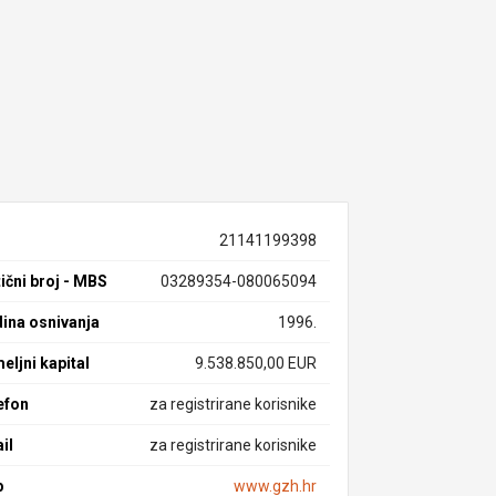
21141199398
ični broj - MBS
03289354-080065094
ina osnivanja
1996.
eljni kapital
9.538.850,00 EUR
efon
za registrirane korisnike
il
za registrirane korisnike
b
www.gzh.hr