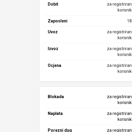
Dobit
za registrira
korisni
Zaposleni
18
Uvoz
za registrira
korisni
Izvoz
za registrira
korisni
Ocjena
za registrira
korisni
Blokada
za registrira
korisni
Naplata
za registrira
korisni
Porezni dug
za registrira