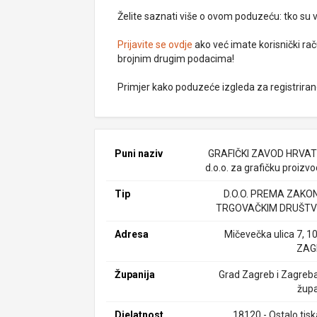
Želite saznati više o ovom poduzeću: tko su vlas
Prijavite se ovdje
ako već imate korisnički rač
brojnim drugim podacima!
Primjer kako poduzeće izgleda za registrira
Puni naziv
GRAFIČKI ZAVOD HRVA
d.o.o. za grafičku proizv
Tip
D.O.O. PREMA ZAKO
TRGOVAČKIM DRUŠTV
Adresa
Mičevečka ulica 7, 1
ZAG
Županija
Grad Zagreb i Zagreb
župa
Djelatnost
18120 - Ostalo tisk