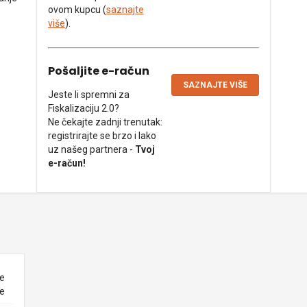
ovom kupcu (
saznajte
više
).
Pošaljite e-račun
SAZNAJTE VIŠE
Jeste li spremni za
Fiskalizaciju 2.0?
Ne čekajte zadnji trenutak:
registrirajte se brzo i lako
uz našeg partnera -
Tvoj
e-račun!
ne
ke