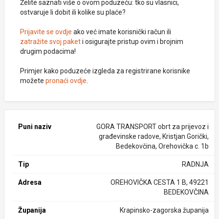
Želite saznati više o ovom poduzeću: tko su vlasnici,
ostvaruje li dobit ili kolike su plaće?
Prijavite se ovdje
ako već imate korisnički račun ili
zatražite svoj paket
i osigurajte pristup ovim i brojnim
drugim podacima!
Primjer kako poduzeće izgleda za registrirane korisnike
možete
pronaći ovdje
.
Puni naziv
GORA TRANSPORT obrt za prijevoz i
građevinske radove, Kristjan Gorički,
Bedekovčina, Orehovička c. 1b
Tip
RADNJA
Adresa
OREHOVIČKA CESTA 1 B, 49221
BEDEKOVČINA
Županija
Krapinsko-zagorska županija