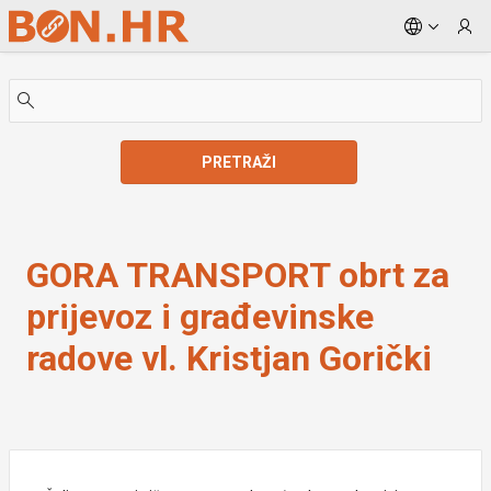
Skip to Main Content
PRETRAŽI
GORA TRANSPORT obrt za prijevoz i građevinske rad
GORA TRANSPORT obrt za
prijevoz i građevinske
radove vl. Kristjan Gorički