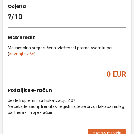
Ocjena
?/10
Max kredit
Maksimalna preporučena izloženost prema ovom kupcu
(
saznajte više
).
0 EUR
Pošaljite e-račun
Jeste li spremni za Fiskalizaciju 2.0?
Ne čekajte zadnji trenutak: registrirajte se brzo i lako uz našeg
partnera -
Tvoj e-račun!
SAZNAJTE VIŠE