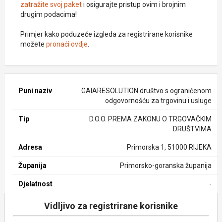
zatražite svoj paket
i osigurajte pristup ovim i brojnim
drugim podacima!
Primjer kako poduzeće izgleda za registrirane korisnike
možete
pronaći ovdje
.
Puni naziv
GAIARESOLUTION društvo s ograničenom
odgovornošću za trgovinu i usluge
Tip
D.O.O. PREMA ZAKONU O TRGOVAČKIM
DRUŠTVIMA
Adresa
Primorska 1, 51000 RIJEKA
Županija
Primorsko-goranska županija
Djelatnost
-
Vidljivo za registrirane korisnike