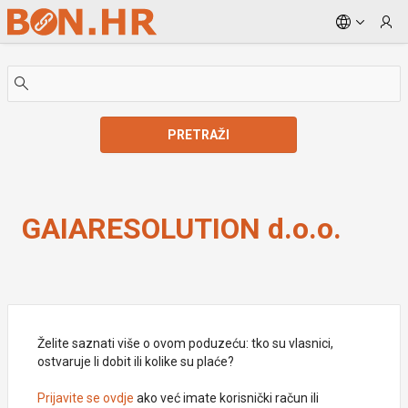
Skip to Main Content
PRETRAŽI
GAIARESOLUTION d.o.o.
GAIARESOLUTION d.o.o.
Želite saznati više o ovom poduzeću: tko su vlasnici,
ostvaruje li dobit ili kolike su plaće?
Prijavite se ovdje
ako već imate korisnički račun ili