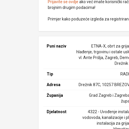
Prijavite se ovdje
ako već imate korisnički rač
brojnim drugim podacima!
Primjer kako poduzeće izgleda za registrira
Puni naziv
ETNA-X, obrt za grija
hlađenje, trgovinu i ostale us
vl. Ante Pršlja, Zagreb, Dem
Drežnik
Tip
RAD
Adresa
Drežnik 87C, 10257 BREZO
Županija
Grad Zagreb i Zagreb
župa
Djelatnost
4322 - Uvođenje instala
vodovoda, kanalizacije i pl
instalacija za grija