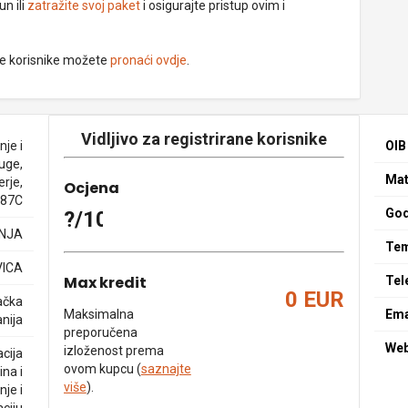
un ili
zatražite svoj paket
i osigurajte pristup ovim i
ne korisnike možete
pronaći ovdje
.
Vidljivo za registrirane korisnike
nje i
OIB
luge,
Mat
erje,
Ocjena
 87C
God
?/10
NJA
Tem
VICA
Max kredit
Tel
0 EUR
ačka
Maksimalna
Ema
nija
preporučena
We
izloženost prema
cija
ovom kupcu (
saznajte
ina i
više
).
nje i