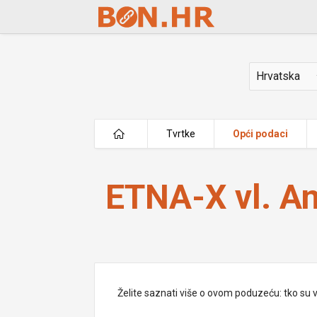
Skip to Main Content
Država
Tvrtke
Opći podaci
ETNA-X vl. Ante Pršlja
ETNA-X vl. An
Želite saznati više o ovom poduzeću: tko su vlas