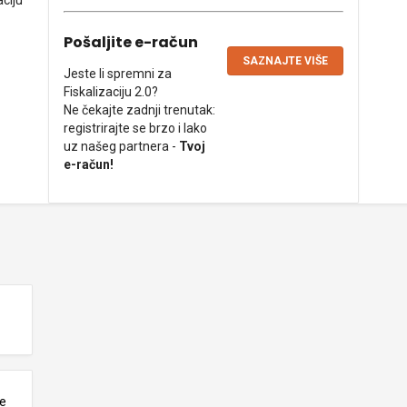
aciju
Pošaljite e-račun
SAZNAJTE VIŠE
Jeste li spremni za
Fiskalizaciju 2.0?
Ne čekajte zadnji trenutak:
registrirajte se brzo i lako
uz našeg partnera -
Tvoj
e-račun!
ne