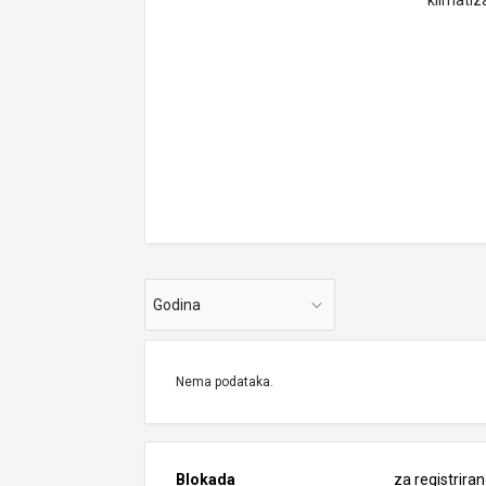
klimatiz
Godina
Nema podataka.
Blokada
za registrira