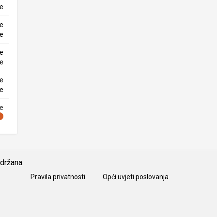
ke
ne
ke
ne
ke
ne
ke
ne
idržana.
Pravila privatnosti
Opći uvjeti poslovanja