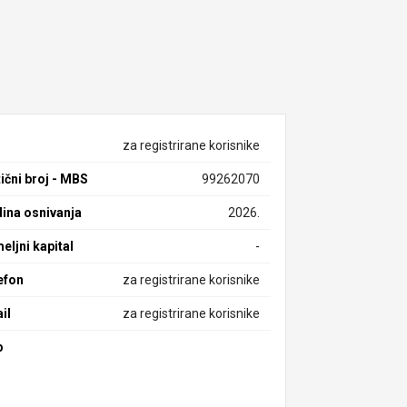
za registrirane korisnike
ični broj - MBS
99262070
ina osnivanja
2026.
eljni kapital
-
efon
za registrirane korisnike
il
za registrirane korisnike
b