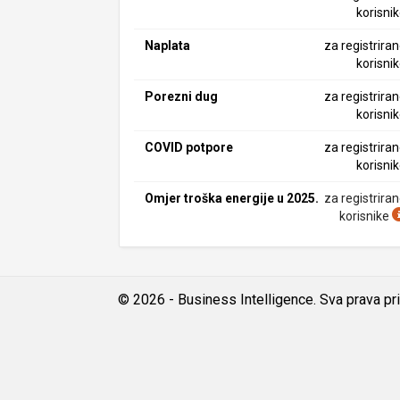
korisni
Naplata
za registrira
korisni
Porezni dug
za registrira
korisni
COVID potpore
za registrira
korisni
Omjer troška energije u 2025.
za registrira
korisnike
© 2026 - Business Intelligence. Sva prava pr