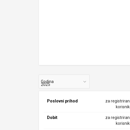
Godina
Poslovni prihod
za registrira
korisni
Dobit
za registrira
korisni