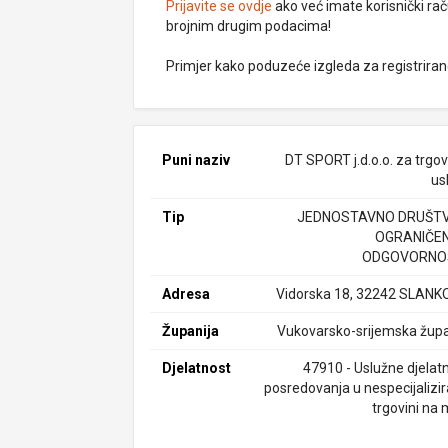
Prijavite se ovdje
ako već imate korisnički rač
brojnim drugim podacima!
Primjer kako poduzeće izgleda za registrira
Puni naziv
DT SPORT j.d.o.o. za trgov
us
Tip
JEDNOSTAVNO DRUŠTV
OGRANIČE
ODGOVORNO
Adresa
Vidorska 18, 32242 SLANK
Županija
Vukovarsko-srijemska župa
Djelatnost
47910 - Uslužne djelatn
posredovanja u nespecijalizir
trgovini na 