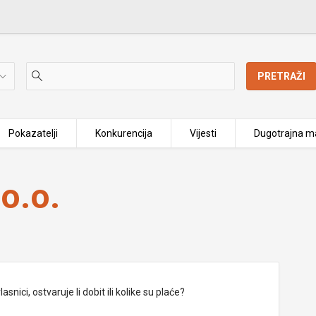
PRETRAŽI
Pokazatelji
Konkurencija
Vijesti
Dugotrajna ma
o.o.
nici, ostvaruje li dobit ili kolike su plaće?