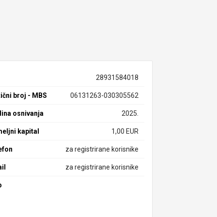
28931584018
ični broj - MBS
06131263-030305562
ina osnivanja
2025.
eljni kapital
1,00 EUR
efon
za registrirane korisnike
il
za registrirane korisnike
b