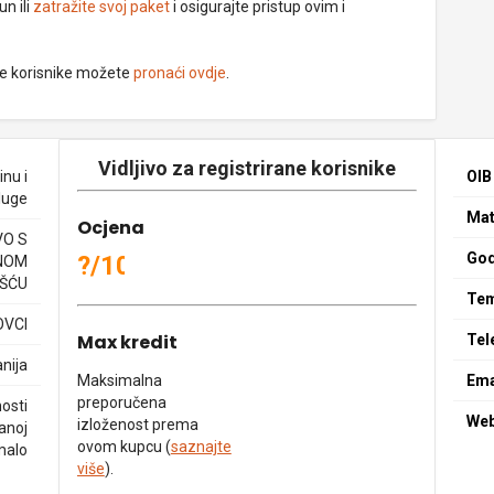
un ili
zatražite svoj paket
i osigurajte pristup ovim i
ne korisnike možete
pronaći ovdje
.
Vidljivo za registrirane korisnike
inu i
OIB
luge
Mat
Ocjena
O S
God
?/10
NOM
ŠĆU
Tem
OVCI
Max kredit
Tel
nija
Maksimalna
Ema
preporučena
osti
We
izloženost prema
anoj
ovom kupcu (
saznajte
malo
više
).