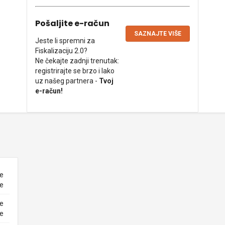
Pošaljite e-račun
SAZNAJTE VIŠE
Jeste li spremni za
Fiskalizaciju 2.0?
Ne čekajte zadnji trenutak:
registrirajte se brzo i lako
uz našeg partnera -
Tvoj
e-račun!
ne
ke
ne
ke