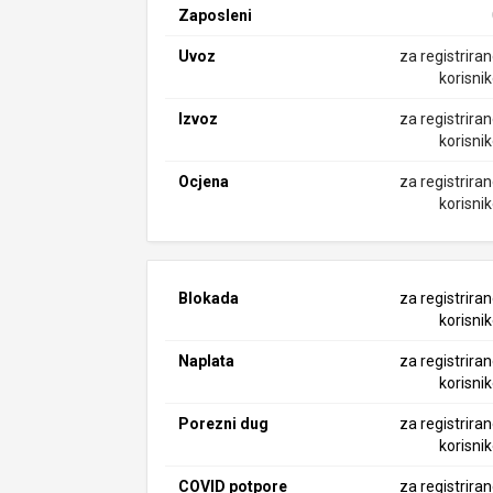
Zaposleni
Uvoz
za registrira
korisni
Izvoz
za registrira
korisni
Ocjena
za registrira
korisni
Blokada
za registrira
korisni
Naplata
za registrira
korisni
Porezni dug
za registrira
korisni
COVID potpore
za registrira