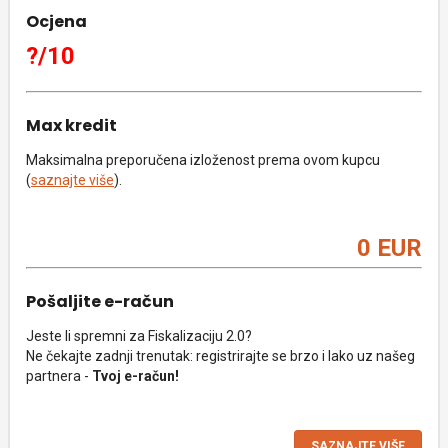
Ocjena
?/10
Max kredit
Maksimalna preporučena izloženost prema ovom kupcu
(
saznajte više
).
0 EUR
Pošaljite e-račun
Jeste li spremni za Fiskalizaciju 2.0?
Ne čekajte zadnji trenutak: registrirajte se brzo i lako uz našeg
partnera -
Tvoj e-račun!
SAZNAJTE VIŠE