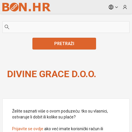
Skip to Main Content
PRETRAŽI
DIVINE GRACE D.O.O.
DIVINE GRACE D.O.O.
Želite saznati više o ovom poduzeću: tko su vlasnici,
ostvaruje li dobit ili kolike su plaće?
Prijavite se ovdje
ako već imate korisnički račun ili