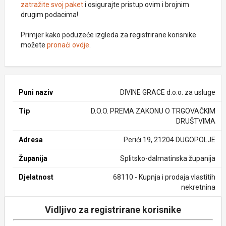
zatražite svoj paket
i osigurajte pristup ovim i brojnim
drugim podacima!
Primjer kako poduzeće izgleda za registrirane korisnike
možete
pronaći ovdje
.
Puni naziv
DIVINE GRACE d.o.o. za usluge
Tip
D.O.O. PREMA ZAKONU O TRGOVAČKIM
DRUŠTVIMA
Adresa
Perići 19, 21204 DUGOPOLJE
Županija
Splitsko-dalmatinska županija
Djelatnost
68110 - Kupnja i prodaja vlastitih
nekretnina
Vidljivo za registrirane korisnike