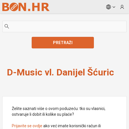
Skip to Main Content
PRETRAŽI
D-Music vl. Danijel Šćuric
D-Music vl. Danijel Šćuric
Želite saznati više o ovom poduzeću: tko su vlasnici,
ostvaruje li dobit ili kolike su plaće?
Prijavite se ovdje
ako već imate korisnički račun ili