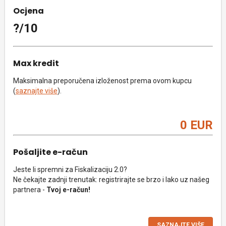
Ocjena
?/10
Max kredit
Maksimalna preporučena izloženost prema ovom kupcu
(
saznajte više
).
0 EUR
Pošaljite e-račun
Jeste li spremni za Fiskalizaciju 2.0?
Ne čekajte zadnji trenutak: registrirajte se brzo i lako uz našeg
partnera -
Tvoj e-račun!
SAZNAJTE VIŠE