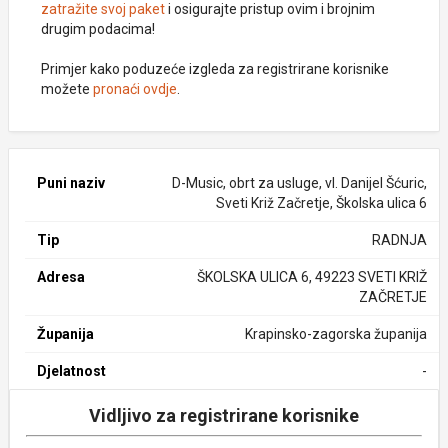
zatražite svoj paket
i osigurajte pristup ovim i brojnim
drugim podacima!
Primjer kako poduzeće izgleda za registrirane korisnike
možete
pronaći ovdje
.
Puni naziv
D-Music, obrt za usluge, vl. Danijel Šćuric,
Sveti Križ Začretje, Školska ulica 6
Tip
RADNJA
Adresa
ŠKOLSKA ULICA 6, 49223 SVETI KRIŽ
ZAČRETJE
Županija
Krapinsko-zagorska županija
Djelatnost
-
Vidljivo za registrirane korisnike