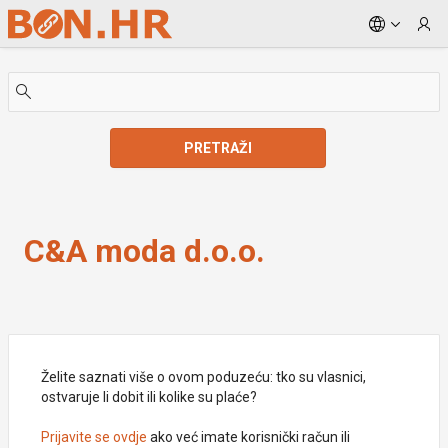
Skip to Main Content
PRETRAŽI
C&A moda d.o.o.
C&A moda d.o.o.
Želite saznati više o ovom poduzeću: tko su vlasnici,
ostvaruje li dobit ili kolike su plaće?
Prijavite se ovdje
ako već imate korisnički račun ili