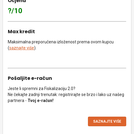
Ocjena
?/10
Max kredit
Maksimalna preporučena izloženost prema ovom kupcu
(
saznajte više
).
Pošaljite e-račun
Jeste li spremni za Fiskalizaciju 2.0?
Ne čekajte zadnji trenutak: registrirajte se brzo i lako uz našeg
partnera -
Tvoj e-račun!
SAZNAJTE VIŠE