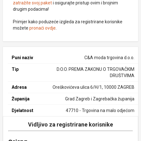
zatražite svoj paket
i osigurajte pristup ovim i brojnim
drugim podacima!
Primjer kako poduzeće izgleda za registrirane korisnike
možete
pronaći ovdje
.
Puni naziv
C&A moda trgovina d.o.o.
Tip
D.O.O. PREMA ZAKONU O TRGOVAČKIM
DRUŠTVIMA
Adresa
Oreškovićeva ulica 6/H/1, 10000 ZAGREB
Županija
Grad Zagreb i Zagrebačka županija
Djelatnost
47710 - Trgovina na malo odjećom
Vidljivo za registrirane korisnike