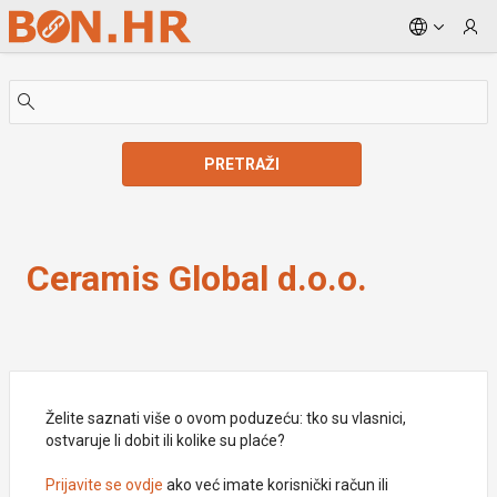
Skip to Main Content
PRETRAŽI
Ceramis Global d.o.o.
Ceramis Global d.o.o.
Želite saznati više o ovom poduzeću: tko su vlasnici,
ostvaruje li dobit ili kolike su plaće?
Prijavite se ovdje
ako već imate korisnički račun ili