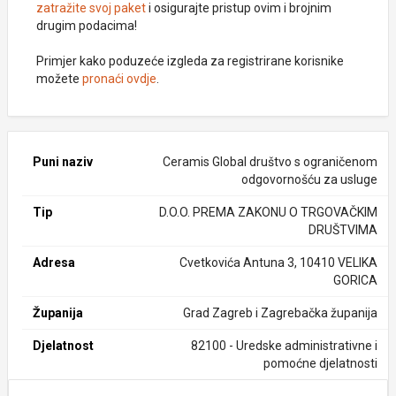
zatražite svoj paket
i osigurajte pristup ovim i brojnim
drugim podacima!
Primjer kako poduzeće izgleda za registrirane korisnike
možete
pronaći ovdje
.
Puni naziv
Ceramis Global društvo s ograničenom
odgovornošću za usluge
Tip
D.O.O. PREMA ZAKONU O TRGOVAČKIM
DRUŠTVIMA
Adresa
Cvetkovića Antuna 3, 10410 VELIKA
GORICA
Županija
Grad Zagreb i Zagrebačka županija
Djelatnost
82100 - Uredske administrativne i
pomoćne djelatnosti