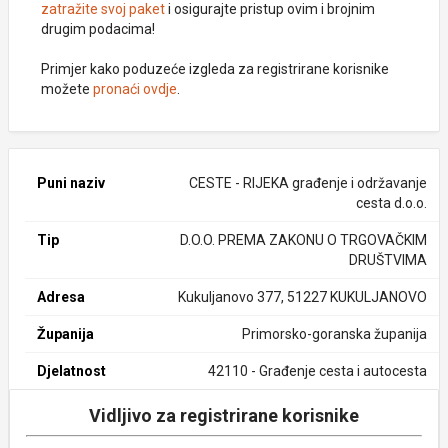
zatražite svoj paket
i osigurajte pristup ovim i brojnim
drugim podacima!
Primjer kako poduzeće izgleda za registrirane korisnike
možete
pronaći ovdje
.
Puni naziv
CESTE - RIJEKA građenje i održavanje
cesta d.o.o.
Tip
D.O.O. PREMA ZAKONU O TRGOVAČKIM
DRUŠTVIMA
Adresa
Kukuljanovo 377, 51227 KUKULJANOVO
Županija
Primorsko-goranska županija
Djelatnost
42110 - Građenje cesta i autocesta
Vidljivo za registrirane korisnike