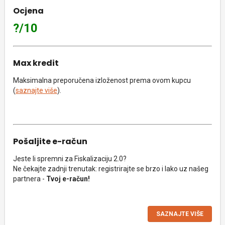
Ocjena
?/10
Max kredit
Maksimalna preporučena izloženost prema ovom kupcu
(
saznajte više
).
Pošaljite e-račun
Jeste li spremni za Fiskalizaciju 2.0?
Ne čekajte zadnji trenutak: registrirajte se brzo i lako uz našeg
partnera -
Tvoj e-račun!
SAZNAJTE VIŠE