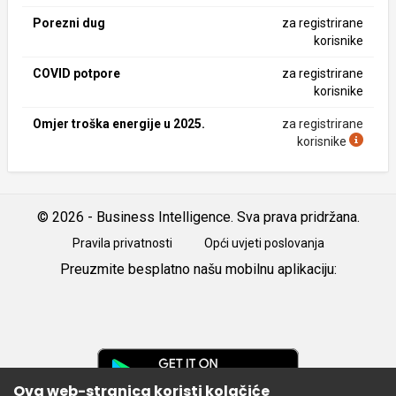
Porezni dug
za registrirane
korisnike
COVID potpore
za registrirane
korisnike
Omjer troška energije u 2025.
za registrirane
korisnike
© 2026 - Business Intelligence. Sva prava pridržana.
Pravila privatnosti
Opći uvjeti poslovanja
Preuzmite besplatno našu mobilnu aplikaciju:
Android
iOS
Google
Play
Ova web-stranica koristi kolačiće