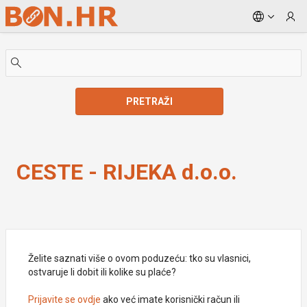
Skip to Main Content
PRETRAŽI
CESTE - RIJEKA d.o.o.
CESTE - RIJEKA d.o.o.
Želite saznati više o ovom poduzeću: tko su vlasnici,
ostvaruje li dobit ili kolike su plaće?
Prijavite se ovdje
ako već imate korisnički račun ili