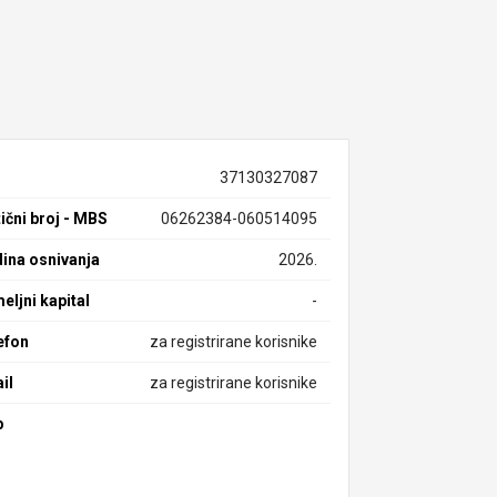
37130327087
ični broj - MBS
06262384-060514095
ina osnivanja
2026.
eljni kapital
-
efon
za registrirane korisnike
il
za registrirane korisnike
b