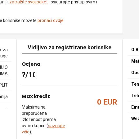
un ili
zatražite svoj paket
i osigurajte pristup ovim i
ne korisnike možete
pronaći ovdje
.
Vidljivo za registrirane korisnike
o. za
OIB
luge
Mat
Ocjena
NU O
God
?/10
IMA
Tem
PLIT
Max kredit
Tel
nija
0 EUR
Maksimalna
Ema
-
preporučena
We
izloženost prema
ovom kupcu (
saznajte
više
).