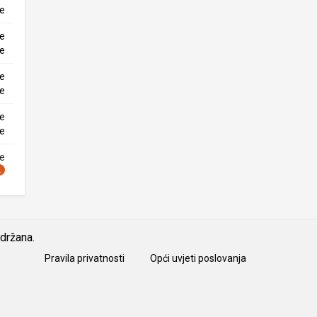
ke
ne
ke
ne
ke
ne
ke
ne
idržana.
Pravila privatnosti
Opći uvjeti poslovanja