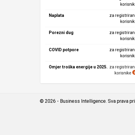
korisni
Naplata
za registrira
korisni
Porezni dug
za registrira
korisni
COVID potpore
za registrira
korisni
Omjer troška energije u 2025.
za registrira
korisnike
© 2026 - Business Intelligence. Sva prava pr