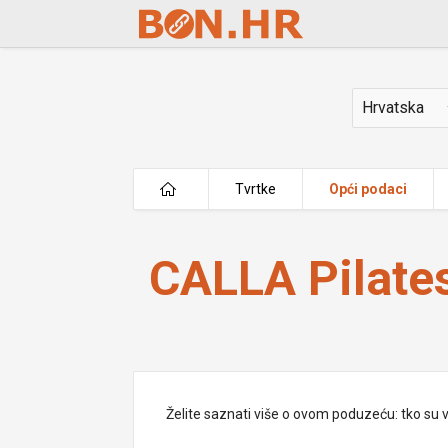
Skip to Main Content
Država
Tvrtke
Opći podaci
CALLA Pilates Split d.o.o.
CALLA Pilates
Želite saznati više o ovom poduzeću: tko su vlas