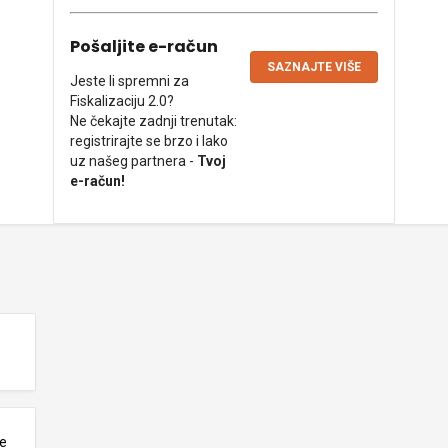
Pošaljite e-račun
SAZNAJTE VIŠE
Jeste li spremni za
Fiskalizaciju 2.0?
Ne čekajte zadnji trenutak:
registrirajte se brzo i lako
uz našeg partnera -
Tvoj
e-račun!
ne