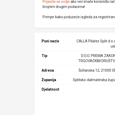
Prijavite se ovdje
ako već imate korisnički rač
brojnim drugim podacima!
Primjer kako poduzeće izgleda za registrira
Puni naziv
CALLA Pilates Split d.o.
us
Tip
D.O.O. PREMA ZAKO
TRGOVAČKIM DRUŠTV
Adresa
Šoltanska 12, 21000 S
Županija
Splitsko-dalmatinska župa
Djelatnost