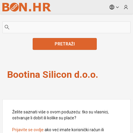
Skip to Main Content
PRETRAŽI
Bootina Silicon d.o.o.
Bootina Silicon d.o.o.
Želite saznati više o ovom poduzeću: tko su vlasnici,
ostvaruje li dobit ili kolike su plaće?
Prijavite se ovdje
ako već imate korisnički račun ili