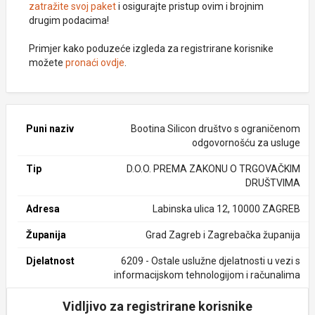
zatražite svoj paket
i osigurajte pristup ovim i brojnim
drugim podacima!
Primjer kako poduzeće izgleda za registrirane korisnike
možete
pronaći ovdje
.
Puni naziv
Bootina Silicon društvo s ograničenom
odgovornošću za usluge
Tip
D.O.O. PREMA ZAKONU O TRGOVAČKIM
DRUŠTVIMA
Adresa
Labinska ulica 12, 10000 ZAGREB
Županija
Grad Zagreb i Zagrebačka županija
Djelatnost
6209 - Ostale uslužne djelatnosti u vezi s
informacijskom tehnologijom i računalima
Vidljivo za registrirane korisnike