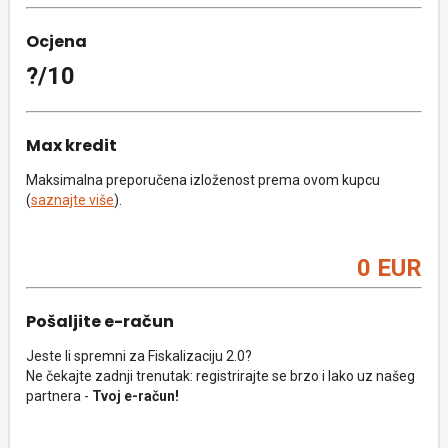
Ocjena
?/10
Max kredit
Maksimalna preporučena izloženost prema ovom kupcu
(
saznajte više
).
0 EUR
Pošaljite e-račun
Jeste li spremni za Fiskalizaciju 2.0?
Ne čekajte zadnji trenutak: registrirajte se brzo i lako uz našeg
partnera -
Tvoj e-račun!