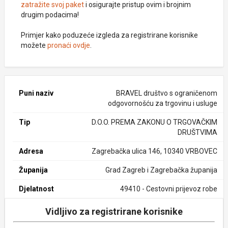
zatražite svoj paket
i osigurajte pristup ovim i brojnim
drugim podacima!
Primjer kako poduzeće izgleda za registrirane korisnike
možete
pronaći ovdje
.
Puni naziv
BRAVEL društvo s ograničenom
odgovornošću za trgovinu i usluge
Tip
D.O.O. PREMA ZAKONU O TRGOVAČKIM
DRUŠTVIMA
Adresa
Zagrebačka ulica 146, 10340 VRBOVEC
Županija
Grad Zagreb i Zagrebačka županija
Djelatnost
49410 - Cestovni prijevoz robe
Vidljivo za registrirane korisnike