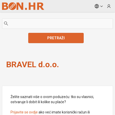
Skip to Main Content
PRETRAŽI
BRAVEL d.o.o.
BRAVEL d.o.o.
Želite saznati više o ovom poduzeću: tko su vlasnici,
ostvaruje li dobit ili kolike su plaće?
Prijavite se ovdje
ako već imate korisnički račun ili