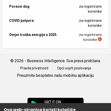
Porezni dug
za registrirane
korisnike
COVID potpore
za registrirane
korisnike
Omjer troška energije u 2025.
za registrirane
korisnike
© 2026 - Business Intelligence. Sva prava pridržana.
Pravila privatnosti
Opći uvjeti poslovanja
Preuzmite besplatno našu mobilnu aplikaciju:
Android
iOS
Google
Play
Ova web-stranica koristi kolačiće