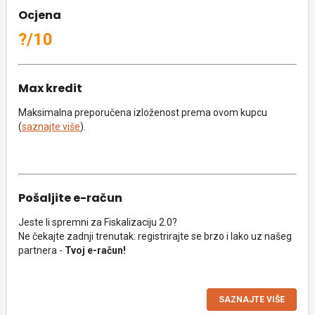
Ocjena
?/10
Max kredit
Maksimalna preporučena izloženost prema ovom kupcu
(
saznajte više
).
Pošaljite e-račun
Jeste li spremni za Fiskalizaciju 2.0?
Ne čekajte zadnji trenutak: registrirajte se brzo i lako uz našeg
partnera -
Tvoj e-račun!
SAZNAJTE VIŠE