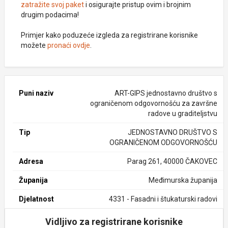
zatražite svoj paket
i osigurajte pristup ovim i brojnim
drugim podacima!
Primjer kako poduzeće izgleda za registrirane korisnike
možete
pronaći ovdje
.
Puni naziv
ART-GIPS jednostavno društvo s
ograničenom odgovornošću za završne
radove u graditeljstvu
Tip
JEDNOSTAVNO DRUŠTVO S
OGRANIČENOM ODGOVORNOŠĆU
Adresa
Parag 261, 40000 ČAKOVEC
Županija
Međimurska županija
Djelatnost
4331 - Fasadni i štukaturski radovi
Vidljivo za registrirane korisnike