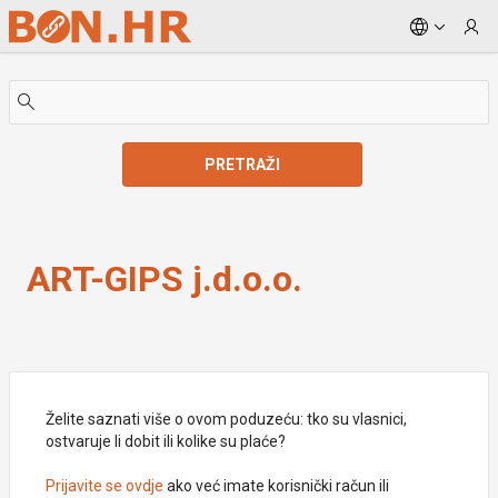
Skip to Main Content
PRETRAŽI
ART-GIPS j.d.o.o.
ART-GIPS j.d.o.o.
Želite saznati više o ovom poduzeću: tko su vlasnici,
ostvaruje li dobit ili kolike su plaće?
Prijavite se ovdje
ako već imate korisnički račun ili