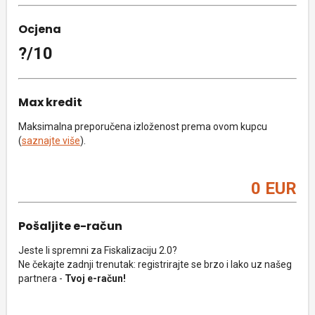
Ocjena
?/10
Max kredit
Maksimalna preporučena izloženost prema ovom kupcu
(
saznajte više
).
0 EUR
Pošaljite e-račun
Jeste li spremni za Fiskalizaciju 2.0?
Ne čekajte zadnji trenutak: registrirajte se brzo i lako uz našeg
partnera -
Tvoj e-račun!