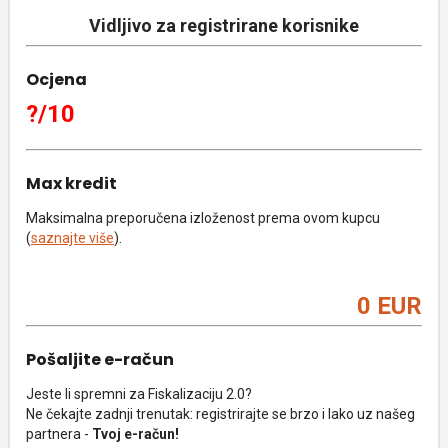
Vidljivo za registrirane korisnike
Ocjena
?/10
Max kredit
Maksimalna preporučena izloženost prema ovom kupcu
(
saznajte više
).
0 EUR
Pošaljite e-račun
Jeste li spremni za Fiskalizaciju 2.0?
Ne čekajte zadnji trenutak: registrirajte se brzo i lako uz našeg
partnera -
Tvoj e-račun!