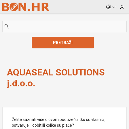
Skip to Main Content
PRETRAŽI
AQUASEAL SOLUTIONS j.d.o.o.
AQUASEAL SOLUTIONS
j.d.o.o.
Želite saznati više o ovom poduzeću: tko su vlasnici,
ostvaruje li dobit ili kolike su plaće?