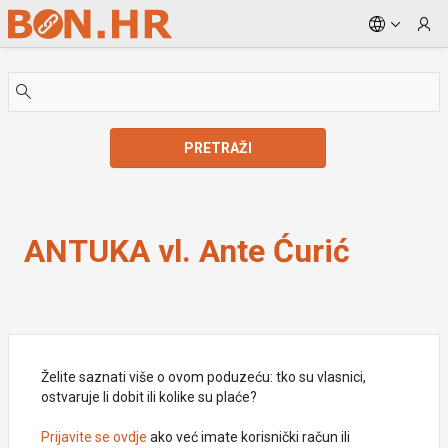
Skip to Main Content
PRETRAŽI
ANTUKA vl. Ante Ćurić
ANTUKA vl. Ante Ćurić
Želite saznati više o ovom poduzeću: tko su vlasnici,
ostvaruje li dobit ili kolike su plaće?
Prijavite se ovdje
ako već imate korisnički račun ili