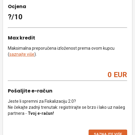
Ocjena
?/10
Max kredit
Maksimalna preporučena izloženost prema ovom kupcu
(
saznajte više
).
0 EUR
Pošaljite e-račun
Jeste li spremni za Fiskalizaciju 2.0?
Ne čekajte zadnji trenutak: registrirajte se brzo i lako uz našeg
partnera -
Tvoj e-račun!
SAZNAJTE VIŠE