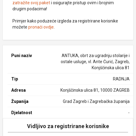
zatražite svoj paket
i osigurajte pristup ovim i brojnim
drugim podacima!
Primjer kako poduzeće izgleda za registrirane korisnike
možete
pronaći ovdje
.
Puni naziv
ANTUKA, obrt za ugradnju stolarije i
ostale usluge, vl. Ante Ćurić, Zagreb,
Konjščinska ulica 81
Tip
RADNJA
Adresa
Konjščinska ulica 81, 10000 ZAGREB
Županija
Grad Zagreb i Zagrebačka županija
Djelatnost
-
Vidljivo za registrirane korisnike