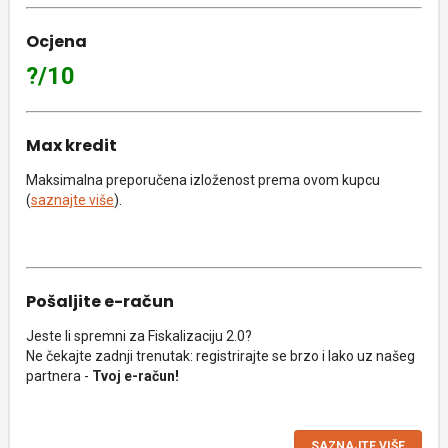
Ocjena
?/10
Max kredit
Maksimalna preporučena izloženost prema ovom kupcu
(
saznajte više
).
Pošaljite e-račun
Jeste li spremni za Fiskalizaciju 2.0?
Ne čekajte zadnji trenutak: registrirajte se brzo i lako uz našeg
partnera -
Tvoj e-račun!
SAZNAJTE VIŠE