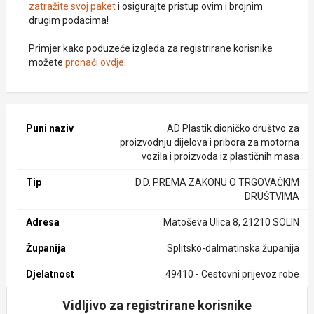
zatražite svoj paket
i osigurajte pristup ovim i brojnim
drugim podacima!
Primjer kako poduzeće izgleda za registrirane korisnike
možete
pronaći ovdje
.
Puni naziv
AD Plastik dioničko društvo za
proizvodnju dijelova i pribora za motorna
vozila i proizvoda iz plastičnih masa
Tip
D.D. PREMA ZAKONU O TRGOVAČKIM
DRUŠTVIMA
Adresa
Matoševa Ulica 8, 21210 SOLIN
Županija
Splitsko-dalmatinska županija
Djelatnost
49410 - Cestovni prijevoz robe
Vidljivo za registrirane korisnike