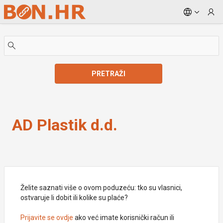
Skip to Main Content
PRETRAŽI
AD Plastik d.d.
AD Plastik d.d.
Želite saznati više o ovom poduzeću: tko su vlasnici,
ostvaruje li dobit ili kolike su plaće?
Prijavite se ovdje
ako već imate korisnički račun ili