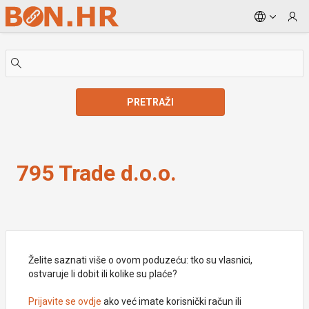
Skip to Main Content
PRETRAŽI
795 Trade d.o.o.
795 Trade d.o.o.
Želite saznati više o ovom poduzeću: tko su vlasnici,
ostvaruje li dobit ili kolike su plaće?
Prijavite se ovdje
ako već imate korisnički račun ili