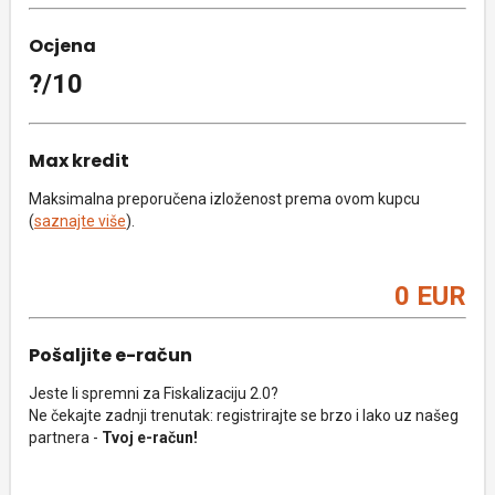
Ocjena
?/10
Max kredit
Maksimalna preporučena izloženost prema ovom kupcu
(
saznajte više
).
0 EUR
Pošaljite e-račun
Jeste li spremni za Fiskalizaciju 2.0?
Ne čekajte zadnji trenutak: registrirajte se brzo i lako uz našeg
partnera -
Tvoj e-račun!