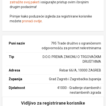
zatražite svoj paket
i osigurajte pristup ovim i brojnim
drugim podacima!
Primjer kako poduzeće izgleda za registrirane korisnike
možete
pronaći ovdje
.
Puni naziv
795 Trade društvo s ograničenom
odgovornošću za promet nekretninama
Tip
D.O.O. PREMA ZAKONU O TRGOVAČKIM
DRUŠTVIMA
Adresa
Rebar 66/A, 10000 ZAGREB
Županija
Grad Zagreb i Zagrebačka županija
Djelatnost
41000 - Građenje stambenih i
nestambenih zgrada
Vidljivo za registrirane korisnike