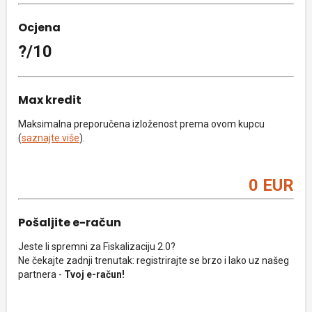
Ocjena
?/10
Max kredit
Maksimalna preporučena izloženost prema ovom kupcu
(
saznajte više
).
0 EUR
Pošaljite e-račun
Jeste li spremni za Fiskalizaciju 2.0?
Ne čekajte zadnji trenutak: registrirajte se brzo i lako uz našeg
partnera -
Tvoj e-račun!