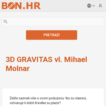
Skip to Main Content
PRETRAŽI
3D GRAVITAS vl. Mihael Molnar
3D GRAVITAS vl. Mihael
Molnar
Želite saznati više o ovom poduzeću: tko su vlasnici,
ostvaruje li dobit ili kolike su plaće?