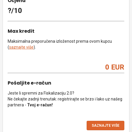
Ocjena
?/10
Max kredit
Maksimalna preporučena izloženost prema ovom kupcu
(
saznajte više
).
0 EUR
Pošaljite e-račun
Jeste li spremni za Fiskalizaciju 2.0?
Ne čekajte zadnji trenutak: registrirajte se brzo i lako uz našeg
partnera -
Tvoj e-račun!
SAZNAJTE VIŠE