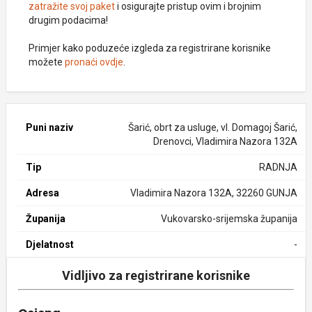
zatražite svoj paket
i osigurajte pristup ovim i brojnim
drugim podacima!
Primjer kako poduzeće izgleda za registrirane korisnike
možete
pronaći ovdje
.
Puni naziv
Šarić, obrt za usluge, vl. Domagoj Šarić,
Drenovci, Vladimira Nazora 132A
Tip
RADNJA
Adresa
Vladimira Nazora 132A, 32260 GUNJA
Županija
Vukovarsko-srijemska županija
Djelatnost
-
Vidljivo za registrirane korisnike