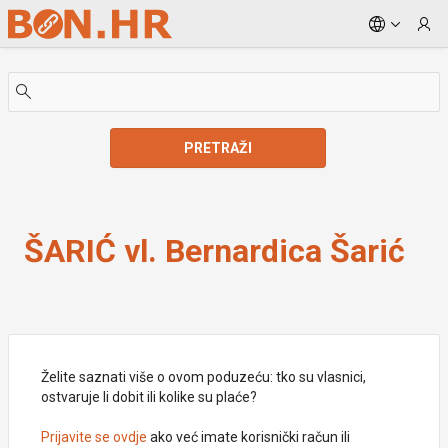
Skip to Main Content
PRETRAŽI
ŠARIĆ vl. Bernardica Šarić
ŠARIĆ vl. Bernardica Šarić
Želite saznati više o ovom poduzeću: tko su vlasnici,
ostvaruje li dobit ili kolike su plaće?
Prijavite se ovdje
ako već imate korisnički račun ili