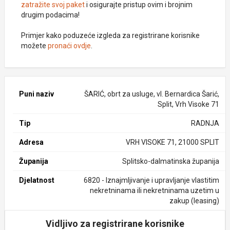
zatražite svoj paket
i osigurajte pristup ovim i brojnim
drugim podacima!
Primjer kako poduzeće izgleda za registrirane korisnike
možete
pronaći ovdje
.
Puni naziv
ŠARIĆ, obrt za usluge, vl. Bernardica Šarić,
Split, Vrh Visoke 71
Tip
RADNJA
Adresa
VRH VISOKE 71, 21000 SPLIT
Županija
Splitsko-dalmatinska županija
Djelatnost
6820 - Iznajmljivanje i upravljanje vlastitim
nekretninama ili nekretninama uzetim u
zakup (leasing)
Vidljivo za registrirane korisnike