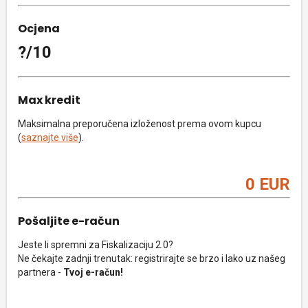
Ocjena
?/10
Max kredit
Maksimalna preporučena izloženost prema ovom kupcu
(
saznajte više
).
0 EUR
Pošaljite e-račun
Jeste li spremni za Fiskalizaciju 2.0?
Ne čekajte zadnji trenutak: registrirajte se brzo i lako uz našeg
partnera -
Tvoj e-račun!